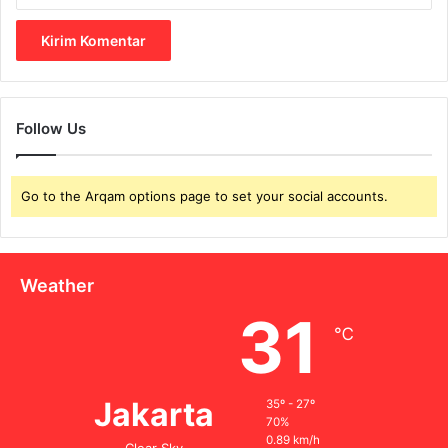
Follow Us
Go to the Arqam options page to set your social accounts.
Weather
31
℃
Jakarta
35º - 27º
70%
0.89 km/h
Clear Sky