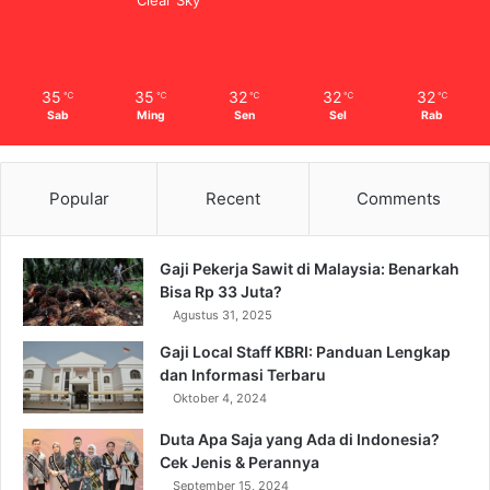
35
35
32
32
32
℃
℃
℃
℃
℃
Sab
Ming
Sen
Sel
Rab
Popular
Recent
Comments
Gaji Pekerja Sawit di Malaysia: Benarkah
Bisa Rp 33 Juta?
Agustus 31, 2025
Gaji Local Staff KBRI: Panduan Lengkap
dan Informasi Terbaru
Oktober 4, 2024
Duta Apa Saja yang Ada di Indonesia?
Cek Jenis & Perannya
September 15, 2024