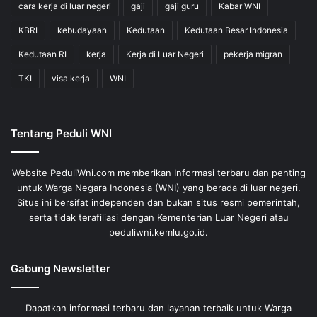
cara kerja di luar negeri
gaji
gaji guru
Kabar WNI
KBRI
kebudayaan
Kedutaan
Kedutaan Besar Indonesia
Kedutaan RI
kerja
Kerja di Luar Negeri
pekerja migran
TKI
visa kerja
WNI
Tentang Peduli WNI
Website PeduliWni.com memberikan Informasi terbaru dan penting
untuk Warga Negara Indonesia (WNI) yang berada di luar negeri.
Situs ini bersifat independen dan bukan situs resmi pemerintah,
serta tidak terafiliasi dengan Kementerian Luar Negeri atau
peduliwni.kemlu.go.id.
Gabung Newsletter
Dapatkan informasi terbaru dan layanan terbaik untuk Warga