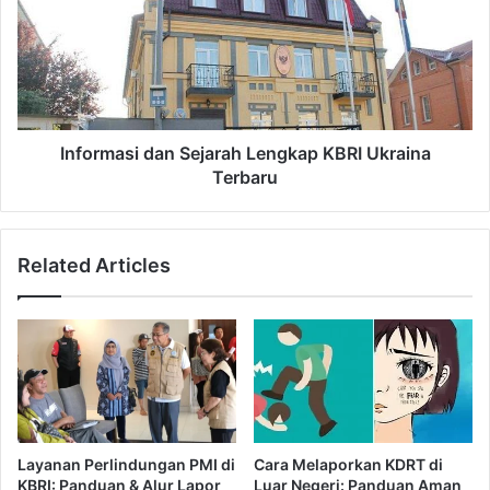
g
o
a
r
p
m
u
a
r
s
a
i
P
d
Informasi dan Sejarah Lengkap KBRI Ukraina
e
a
Terbaru
l
n
e
S
p
e
Related Articles
a
j
s
a
a
r
n
a
K
h
e
L
w
e
a
n
r
g
Layanan Perlindungan PMI di
Cara Melaporkan KDRT di
g
k
KBRI: Panduan & Alur Lapor
Luar Negeri: Panduan Aman