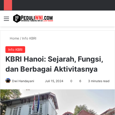
Menu
S
Home
/
Info KBRI
Info KBRI
KBRI Hanoi: Sejarah, Fungsi,
dan Berbagai Aktivitasnya
Dwi Handayani
S
Juli 15, 2024
0
6
3 minutes read
e
n
d
a
n