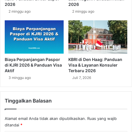
a
a
2026
2026
n
p
2 minggu ago
2 minggu ago
e
K
g
B
a
R
r
I
a
U
a
k
n
r
a
Biaya Perpanjangan Paspor
KBRI di Den Haag: Panduan
i
di KJRI 2026 & Panduan Visa
Visa & Layanan Konsuler
n
Aktif
Terbaru 2026
a
3 minggu ago
Juli 7, 2026
T
e
r
Tinggalkan Balasan
b
a
r
Alamat email Anda tidak akan dipublikasikan.
Ruas yang wajib
u
ditandai
*