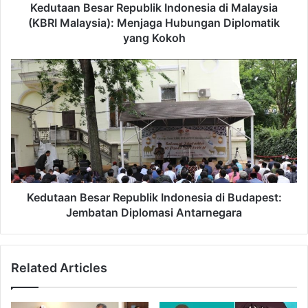
d
e
Kedutaan Besar Republik Indonesia di Malaysia
r
s
(KBRI Malaysia): Menjaga Hubungan Diplomatik
e
a
yang Kokoh
s
r
s
R
K
e
e
p
d
u
u
b
t
l
a
i
a
k
n
I
B
n
e
Kedutaan Besar Republik Indonesia di Budapest:
d
s
Jembatan Diplomasi Antarnegara
o
a
n
r
e
R
s
Related Articles
e
i
p
a
u