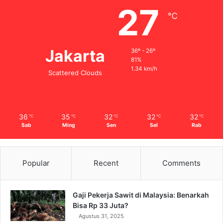
27
℃
Jakarta
36º - 26º
81%
1.34 km/h
Scattered Clouds
36
35
32
32
32
℃
℃
℃
℃
℃
Sab
Ming
Sen
Sel
Rab
Popular
Recent
Comments
Gaji Pekerja Sawit di Malaysia: Benarkah
Bisa Rp 33 Juta?
Agustus 31, 2025