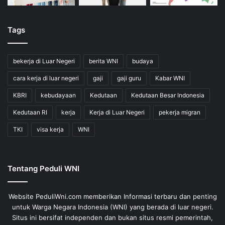
Tags
bekerja di Luar Negeri
berita WNI
budaya
cara kerja di luar negeri
gaji
gaji guru
Kabar WNI
KBRI
kebudayaan
Kedutaan
Kedutaan Besar Indonesia
Kedutaan RI
kerja
Kerja di Luar Negeri
pekerja migran
TKI
visa kerja
WNI
Tentang Peduli WNI
Website PeduliWni.com memberikan Informasi terbaru dan penting
untuk Warga Negara Indonesia (WNI) yang berada di luar negeri.
Situs ini bersifat independen dan bukan situs resmi pemerintah,