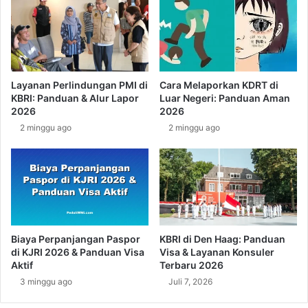
d
b
i
l
M
i
a
k
l
I
a
n
Layanan Perlindungan PMI di
Cara Melaporkan KDRT di
y
d
KBRI: Panduan & Alur Lapor
Luar Negeri: Panduan Aman
s
o
2026
2026
i
n
2 minggu ago
2 minggu ago
a
e
(
s
K
i
B
a
R
d
I
i
M
B
a
u
Biaya Perpanjangan Paspor
KBRI di Den Haag: Panduan
l
d
di KJRI 2026 & Panduan Visa
Visa & Layanan Konsuler
a
a
Aktif
Terbaru 2026
y
p
3 minggu ago
Juli 7, 2026
s
e
i
s