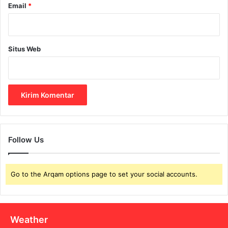
l
Email
*
t
o
a
m
r
a
n
t
e
Situs Web
i
g
k
a
y
r
a
a
n
g
K
o
Follow Us
k
o
h
Go to the Arqam options page to set your social accounts.
Weather