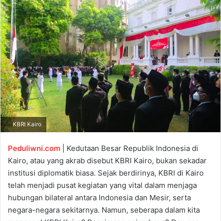
a
n
e
m
a
i
l
KBRI Kairo
Peduliwni.com
| Kedutaan Besar Republik Indonesia di
Kairo, atau yang akrab disebut KBRI Kairo, bukan sekadar
institusi diplomatik biasa. Sejak berdirinya, KBRI di Kairo
telah menjadi pusat kegiatan yang vital dalam menjaga
hubungan bilateral antara Indonesia dan Mesir, serta
negara-negara sekitarnya. Namun, seberapa dalam kita