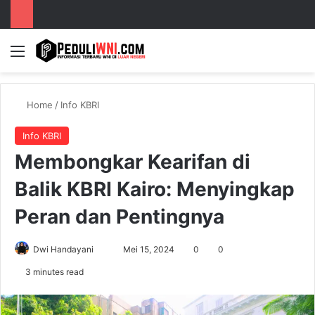
Menu
S
Home
/
Info KBRI
Info KBRI
Membongkar Kearifan di
Balik KBRI Kairo: Menyingkap
Peran dan Pentingnya
Dwi Handayani
S
Mei 15, 2024
0
0
e
3 minutes read
n
d