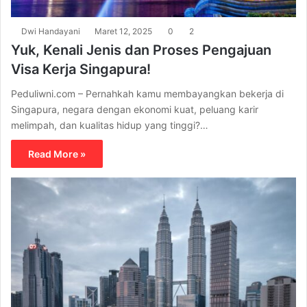
Dwi Handayani
Maret 12, 2025
0
2
Yuk, Kenali Jenis dan Proses Pengajuan
Visa Kerja Singapura!
Peduliwni.com – Pernahkah kamu membayangkan bekerja di
Singapura, negara dengan ekonomi kuat, peluang karir
melimpah, dan kualitas hidup yang tinggi?…
Read More »