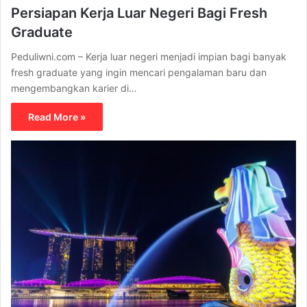
Persiapan Kerja Luar Negeri Bagi Fresh
Graduate
Peduliwni.com – Kerja luar negeri menjadi impian bagi banyak
fresh graduate yang ingin mencari pengalaman baru dan
mengembangkan karier di…
Read More »