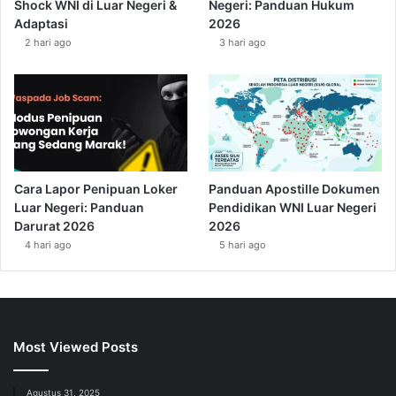
Shock WNI di Luar Negeri &
Negeri: Panduan Hukum
Adaptasi
2026
2 hari ago
3 hari ago
Cara Lapor Penipuan Loker
Panduan Apostille Dokumen
Luar Negeri: Panduan
Pendidikan WNI Luar Negeri
Darurat 2026
2026
4 hari ago
5 hari ago
Most Viewed Posts
Agustus 31, 2025