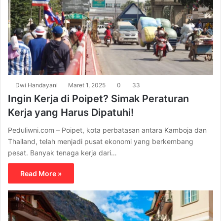
Dwi Handayani
Maret 1, 2025
0
33
Ingin Kerja di Poipet? Simak Peraturan
Kerja yang Harus Dipatuhi!
Peduliwni.com – Poipet, kota perbatasan antara Kamboja dan
Thailand, telah menjadi pusat ekonomi yang berkembang
pesat. Banyak tenaga kerja dari…
Read More »