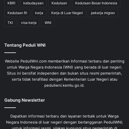
KBRI
kebudayaan
Kedutaan
Kedutaan Besar Indonesia
Kedutaan RI
kerja
Kerja di Luar Negeri
pekerja migran
TKI
visa kerja
WNI
Tentang Peduli WNI
Website PeduliWni.com memberikan Informasi terbaru dan penting
untuk Warga Negara Indonesia (WNI) yang berada di luar negeri.
Situs ini bersifat independen dan bukan situs resmi pemerintah,
serta tidak terafiliasi dengan Kementerian Luar Negeri atau
peduliwni.kemlu.go.id.
Gabung Newsletter
Dapatkan informasi terbaru dan layanan terbaik untuk Warga
Negara Indonesia di luar negeri dengan berlangganan PeduliWNI;
untuk informasi resmi, silakan kunjungi situs pemerintah di