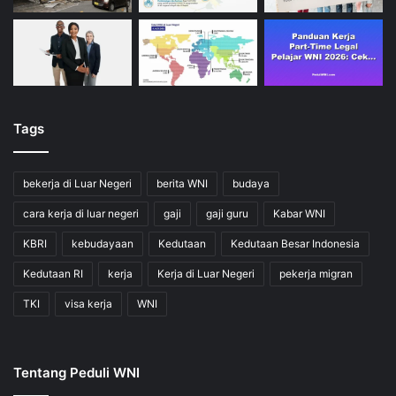
Tags
bekerja di Luar Negeri
berita WNI
budaya
cara kerja di luar negeri
gaji
gaji guru
Kabar WNI
KBRI
kebudayaan
Kedutaan
Kedutaan Besar Indonesia
Kedutaan RI
kerja
Kerja di Luar Negeri
pekerja migran
TKI
visa kerja
WNI
Tentang Peduli WNI