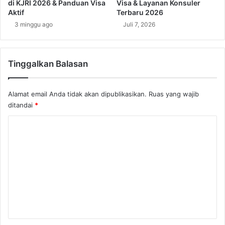
di KJRI 2026 & Panduan Visa
Visa & Layanan Konsuler
a
a
Aktif
Terbaru 2026
s
n
3 minggu ago
Juli 7, 2026
i
g
o
K
n
e
a
Tinggalkan Balasan
r
l
j
a
Alamat email Anda tidak akan dipublikasikan.
Ruas yang wajib
,
ditandai
*
B
i
K
a
y
o
a
m
,
e
d
a
n
n
t
P
r
a
o