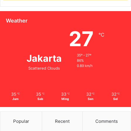
Weather
27
℃
Jakarta
35º - 27º
86%
0.89 km/h
Scattered Clouds
35
35
33
32
32
℃
℃
℃
℃
℃
Jum
Sab
Ming
Sen
Sel
Popular
Recent
Comments