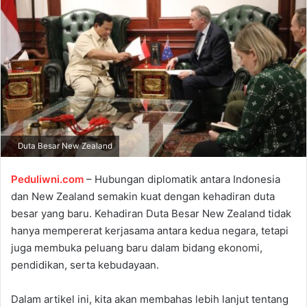
e
m
a
i
l
Duta Besar New Zealand
Peduliwni.com
– Hubungan diplomatik antara Indonesia
dan New Zealand semakin kuat dengan kehadiran duta
besar yang baru. Kehadiran Duta Besar New Zealand tidak
hanya mempererat kerjasama antara kedua negara, tetapi
juga membuka peluang baru dalam bidang ekonomi,
pendidikan, serta kebudayaan.
Dalam artikel ini, kita akan membahas lebih lanjut tentang