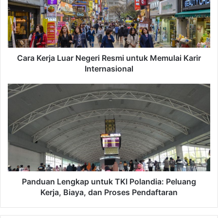
a
K
i
e
l
r
a
j
d
a
d
L
Cara Kerja Luar Negeri Resmi untuk Memulai Karir
r
u
Internasional
e
a
s
r
P
s
N
a
e
n
g
d
e
u
r
a
i
n
R
L
e
e
s
n
Panduan Lengkap untuk TKI Polandia: Peluang
m
g
Kerja, Biaya, dan Proses Pendaftaran
i
k
u
a