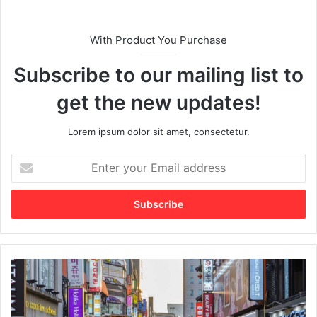
With Product You Purchase
Subscribe to our mailing list to
get the new updates!
Lorem ipsum dolor sit amet, consectetur.
E
n
t
e
r
y
o
u
C
r
a
E
r
m
a