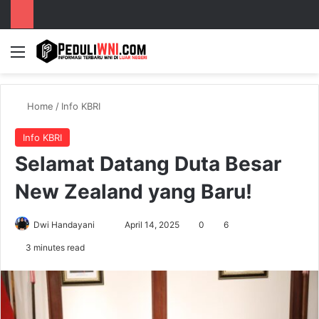
Menu
S
Home
/
Info KBRI
Info KBRI
Selamat Datang Duta Besar
New Zealand yang Baru!
Dwi Handayani
S
April 14, 2025
0
6
e
3 minutes read
n
d
a
n