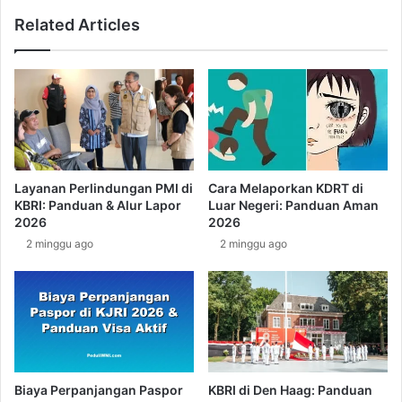
n
p
Related Articles
t
u
u
n
k
t
M
u
e
k
m
T
u
K
l
I
a
P
Layanan Perlindungan PMI di
Cara Melaporkan KDRT di
i
o
KBRI: Panduan & Alur Lapor
Luar Negeri: Panduan Aman
K
l
2026
2026
a
a
2 minggu ago
2 minggu ago
r
n
i
d
r
i
I
a
n
:
t
P
e
e
r
l
Biaya Perpanjangan Paspor
KBRI di Den Haag: Panduan
n
u