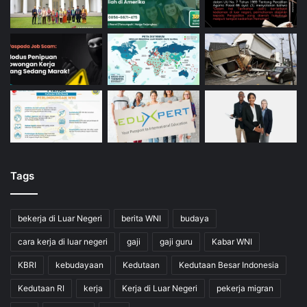
Tags
bekerja di Luar Negeri
berita WNI
budaya
cara kerja di luar negeri
gaji
gaji guru
Kabar WNI
KBRI
kebudayaan
Kedutaan
Kedutaan Besar Indonesia
Kedutaan RI
kerja
Kerja di Luar Negeri
pekerja migran