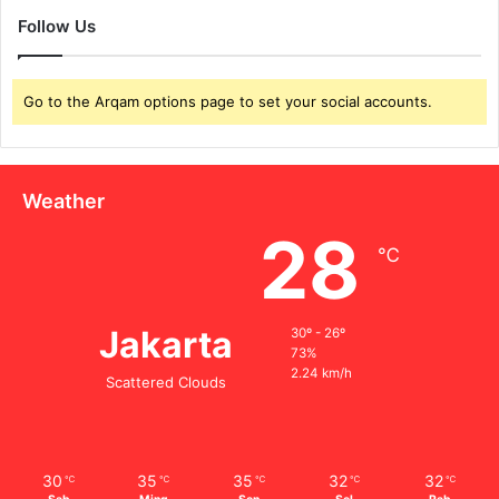
Follow Us
Go to the Arqam options page to set your social accounts.
Weather
28
℃
Jakarta
30º - 26º
73%
2.24 km/h
Scattered Clouds
30
35
35
32
32
℃
℃
℃
℃
℃