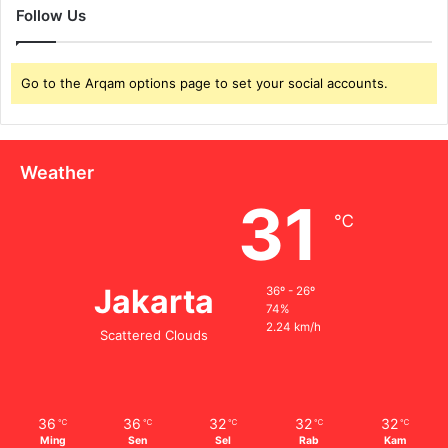
Follow Us
Go to the Arqam options page to set your social accounts.
Weather
31
℃
Jakarta
36º - 26º
74%
2.24 km/h
Scattered Clouds
36
36
32
32
32
℃
℃
℃
℃
℃
Ming
Sen
Sel
Rab
Kam