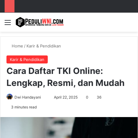
Menu
S
Home
/
Karir & Pendidikan
Karir & Pendidikan
Cara Daftar TKI Online:
Lengkap, Resmi, dan Mudah
Dwi Handayani
S
April 22, 2025
0
36
e
3 minutes read
n
d
a
n