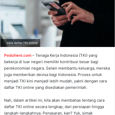
e
m
a
i
l
cara daftar TKI online
Peduliwni.com
– Tenaga Kerja Indonesia (TKI) yang
bekerja di luar negeri memiliki kontribusi besar bagi
perekonomian negara. Selain membantu keluarga, mereka
juga memberikan devisa bagi Indonesia. Proses untuk
menjadi TKI kini menjadi lebih mudah, yakni dengan cara
daftar TKI online yang disediakan pemerintah.
Nah, dalam artikel ini, kita akan membahas tentang cara
daftar TKI online secara lengkap, dari persiapan hingga
langkah-langkahnya. Penasaran, kan? Yuk, simak