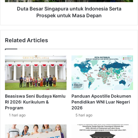
a
r
:
S
Duta Besar Singapura untuk Indonesia Serta
T
i
Prospek untuk Masa Depan
e
n
m
g
p
a
Related Articles
a
p
t
u
R
r
e
a
k
u
r
n
u
t
t
u
m
k
Beasiswa Seni Budaya Kemlu
Panduan Apostille Dokumen
e
I
RI 2026: Kurikulum &
Pendidikan WNI Luar Negeri
n
n
Program
2026
T
d
1 hari ago
5 hari ago
e
o
n
n
a
e
g
s