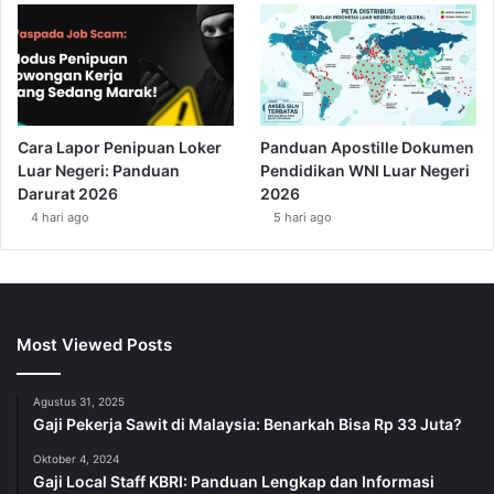
Cara Lapor Penipuan Loker
Panduan Apostille Dokumen
Luar Negeri: Panduan
Pendidikan WNI Luar Negeri
Darurat 2026
2026
4 hari ago
5 hari ago
Most Viewed Posts
Agustus 31, 2025
Gaji Pekerja Sawit di Malaysia: Benarkah Bisa Rp 33 Juta?
Oktober 4, 2024
Gaji Local Staff KBRI: Panduan Lengkap dan Informasi