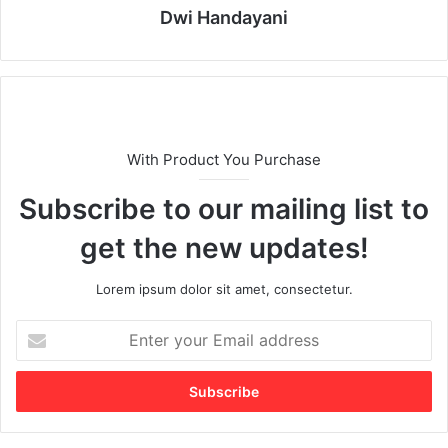
Dwi Handayani
With Product You Purchase
Subscribe to our mailing list to
get the new updates!
Lorem ipsum dolor sit amet, consectetur.
E
n
t
e
r
y