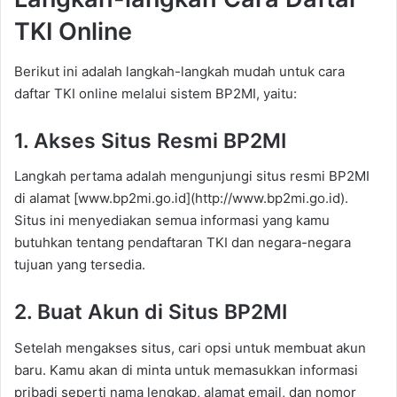
TKI Online
Berikut ini adalah langkah-langkah mudah untuk cara
daftar TKI online melalui sistem BP2MI, yaitu:
1. Akses Situs Resmi BP2MI
Langkah pertama adalah mengunjungi situs resmi BP2MI
di alamat [www.bp2mi.go.id](http://www.bp2mi.go.id).
Situs ini menyediakan semua informasi yang kamu
butuhkan tentang pendaftaran TKI dan negara-negara
tujuan yang tersedia.
2. Buat Akun di Situs BP2MI
Setelah mengakses situs, cari opsi untuk membuat akun
baru. Kamu akan di minta untuk memasukkan informasi
pribadi seperti nama lengkap, alamat email, dan nomor