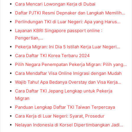
Cara Mencari Lowongan Kerja di Dubai
Daftar PJTKI Resmi Depnaker dan Langkah Memilih…
Perlindungan TKI di Luar Negeri: Apa yang Harus…
Layanan KBRI Singapore passport online :
Pengertian,…
Pekerja Migran: Ini Dia 5 Istilah Kerja Luar Negeri…
Cara Daftar TKI Korea Terbaru 2024
Pilih Negara Penempatan Pekerja Migran: Pilih yang…
Cara Mendaftar Visa Online Imigrasi dengan Mudah
Wajib Tahu! Apa Bedanya Overstay dan Visa Kerja…
Cara Daftar TKI Jepang Lengkap untuk Pekerja
Migran
Panduan Lengkap Daftar TKI Taiwan Terpercaya
Cara Kerja di Luar Negeri: Syarat, Prosedur
Nelayan Indonesia di Korsel Dipertimbangkan Jadi…