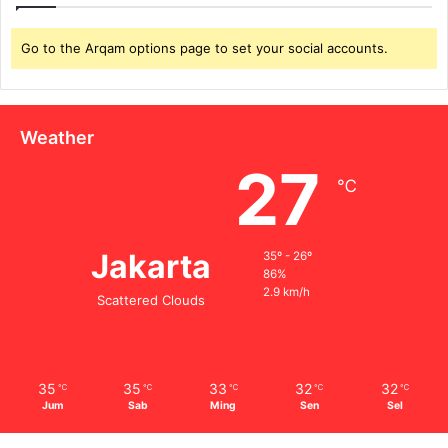
Go to the Arqam options page to set your social accounts.
Weather
27
℃
Jakarta
35º - 26º
86%
2.9 km/h
Scattered Clouds
35
35
33
32
32
℃
℃
℃
℃
℃
Jum
Sab
Ming
Sen
Sel