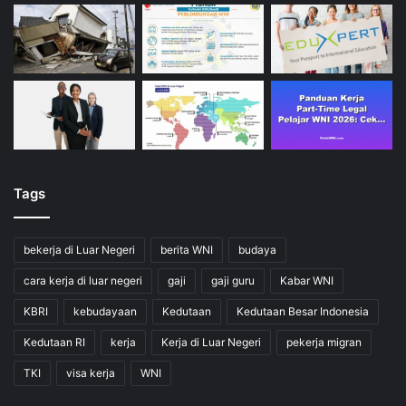
Tags
bekerja di Luar Negeri
berita WNI
budaya
cara kerja di luar negeri
gaji
gaji guru
Kabar WNI
KBRI
kebudayaan
Kedutaan
Kedutaan Besar Indonesia
Kedutaan RI
kerja
Kerja di Luar Negeri
pekerja migran
TKI
visa kerja
WNI