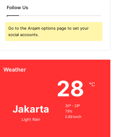
Follow Us
Go to the Arqam options page to set your
social accounts.
Weather
28
℃
Jakarta
30º - 28º
79%
0.89 km/h
Light Rain