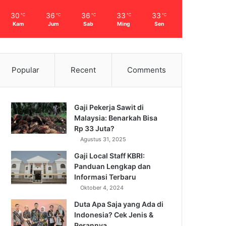
30
36
36
33
33
℃
℃
℃
℃
℃
Kam
Jum
Sab
Ming
Sen
Popular
Recent
Comments
Gaji Pekerja Sawit di
Malaysia: Benarkah Bisa
Rp 33 Juta?
Agustus 31, 2025
Gaji Local Staff KBRI:
Panduan Lengkap dan
Informasi Terbaru
Oktober 4, 2024
Duta Apa Saja yang Ada di
Indonesia? Cek Jenis &
Perannya