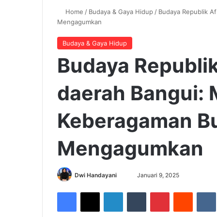
Home
/
Budaya & Gaya Hidup
/
Budaya Republik Af
Mengagumkan
Budaya & Gaya Hidup
Budaya Republik
daerah Bangui: 
Keberagaman B
Mengagumkan
Dwi Handayani
S
Januari 9, 2025
e
Facebook
X
LinkedIn
Tumblr
Pinterest
Reddit
VK
n
d