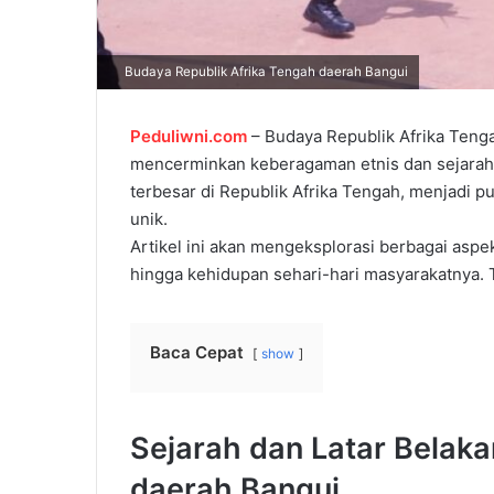
Budaya Republik Afrika Tengah daerah Bangui
Peduliwni.com
– Budaya Republik Afrika Teng
mencerminkan keberagaman etnis dan sejarah 
terbesar di Republik Afrika Tengah, menjadi pu
unik.
Artikel
ini
akan
mengeksplorasi berbagai aspek b
hingga
kehidupan
sehari-hari
masyarakatnya
.
Baca Cepat
show
Sejarah
dan
Latar
Belaka
daerah
Bangui