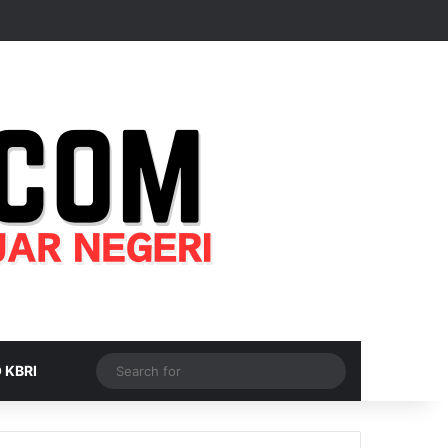
Random Article
Sidebar
Switch skin
Search
 KBRI
for