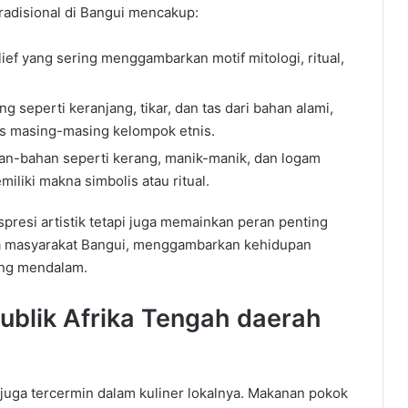
radisional di Bangui mencakup:
ief yang sering menggambarkan motif mitologi, ritual,
 seperti keranjang, tikar, dan
tas
dari bahan alami,
as masing-masing kelompok etnis.
n-bahan seperti kerang, manik-manik, dan logam
liki makna simbolis atau ritual.
spresi artistik tetapi juga memainkan peran penting
a masyarakat Bangui, menggambarkan kehidupan
ang
mendalam
.
ublik
Afrika
Tengah
daerah
uga tercermin dalam kuliner lokalnya.
Makanan pokok