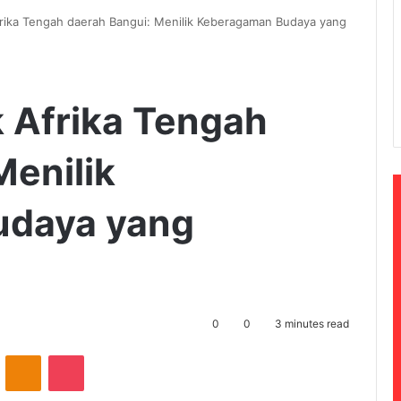
rika Tengah daerah Bangui: Menilik Keberagaman Budaya yang
 Afrika Tengah
Menilik
udaya yang
0
0
3 minutes read
ontakte
Odnoklassniki
Pocket