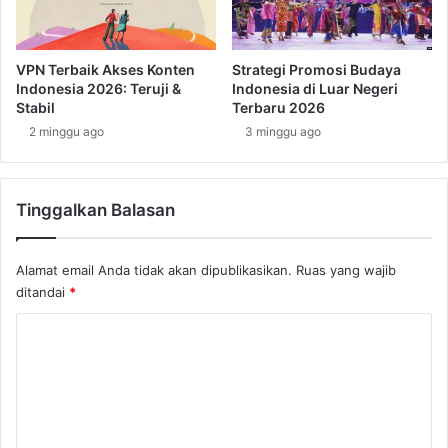
d
P
u
e
p
s
VPN Terbaik Akses Konten
Strategi Promosi Budaya
a
o
Indonesia 2026: Teruji &
Indonesia di Luar Negeri
n
n
Stabil
Terbaru 2026
d
a
2 minggu ago
3 minggu ago
i
K
J
e
a
c
n
Tinggalkan Balasan
i
t
l
u
y
Alamat email Anda tidak akan dipublikasikan.
Ruas yang wajib
n
a
g
ditandai
*
n
A
g
K
f
B
r
i
o
i
k
m
k
i
a
e
n
B
K