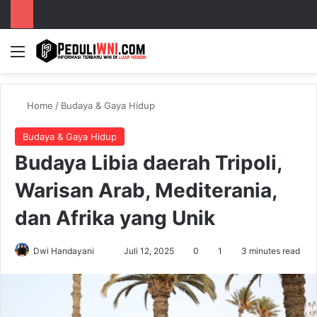
Menu
S
Home
/
Budaya & Gaya Hidup
Budaya & Gaya Hidup
Budaya Libia daerah Tripoli,
Warisan Arab, Mediterania,
dan Afrika yang Unik
Dwi Handayani
S
Juli 12, 2025
0
1
3 minutes read
e
n
d