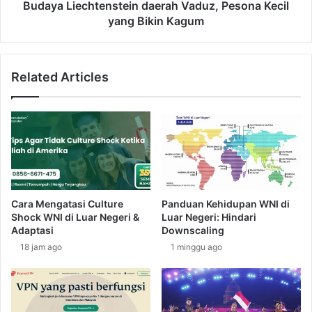
n
c
Budaya Liechtenstein daerah Vaduz, Pesona Kecil
r
h
yang Bikin Kagum
o
t
v
e
i
n
Related Articles
a
s
,
t
W
e
a
i
r
n
n
d
a
a
-
e
W
r
Cara Mengatasi Culture
Panduan Kehidupan WNI di
a
a
Shock WNI di Luar Negeri &
Luar Negeri: Hindari
r
h
Adaptasi
Downscaling
n
V
18 jam ago
1 minggu ago
i
a
K
d
e
u
h
z
i
,