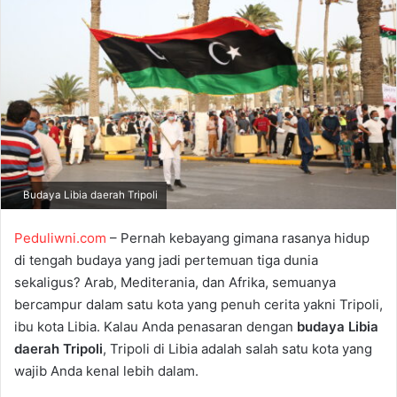
a
n
e
m
a
i
l
Budaya Libia daerah Tripoli
Peduliwni.com
– Pernah kebayang gimana rasanya hidup
di tengah budaya yang jadi pertemuan tiga dunia
sekaligus? Arab, Mediterania, dan Afrika, semuanya
bercampur dalam satu kota yang penuh cerita yakni Tripoli,
ibu kota Libia. Kalau Anda penasaran dengan
budaya Libia
daerah Tripoli
, Tripoli di Libia adalah salah satu kota yang
wajib Anda kenal lebih dalam.