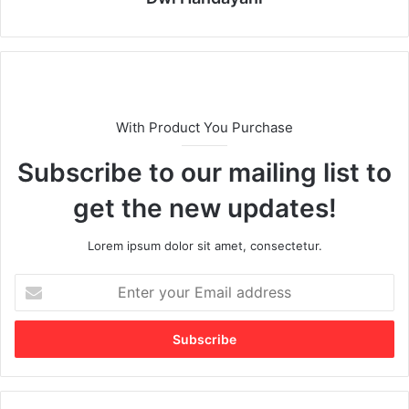
With Product You Purchase
Subscribe to our mailing list to
get the new updates!
Lorem ipsum dolor sit amet, consectetur.
E
n
t
e
r
y
o