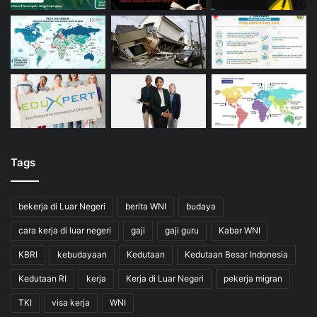
Tags
bekerja di Luar Negeri
berita WNI
budaya
cara kerja di luar negeri
gaji
gaji guru
Kabar WNI
KBRI
kebudayaan
Kedutaan
Kedutaan Besar Indonesia
Kedutaan RI
kerja
Kerja di Luar Negeri
pekerja migran
TKI
visa kerja
WNI