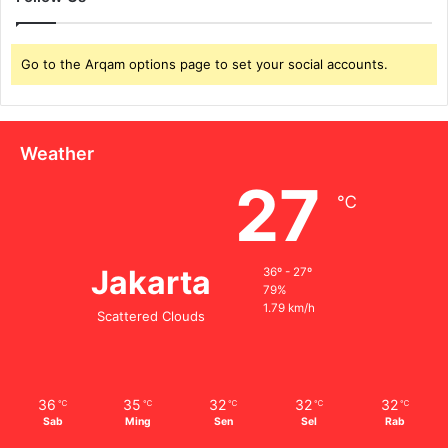
Go to the Arqam options page to set your social accounts.
Weather
27
℃
Jakarta
36º - 27º
79%
1.79 km/h
Scattered Clouds
36
35
32
32
32
℃
℃
℃
℃
℃
Sab
Ming
Sen
Sel
Rab