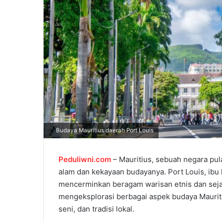
l
Budaya Mauritius daerah Port Louis
Peduliwni.com
– Mauritius, sebuah negara pul
alam dan kekayaan budayanya. Port Louis, ibu 
mencerminkan beragam warisan etnis dan sejarah
mengeksplorasi berbagai aspek budaya Mauriti
seni, dan tradisi lokal.