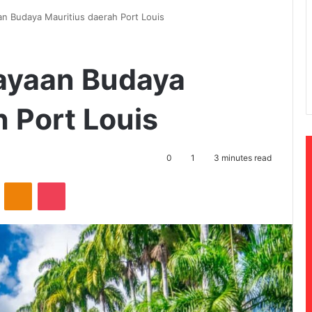
an Budaya Mauritius daerah Port Louis
kayaan Budaya
h Port Louis
0
1
3 minutes read
ontakte
Odnoklassniki
Pocket