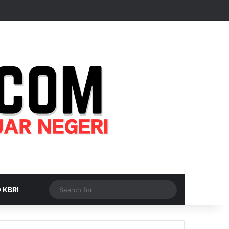
Random Article
Sidebar
Switch skin
Search
 KBRI
for