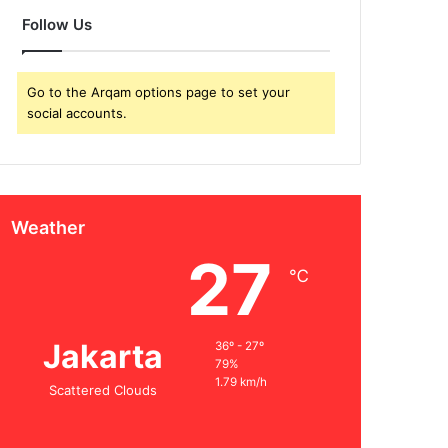
Follow Us
Go to the Arqam options page to set your
social accounts.
Weather
27
℃
Jakarta
36º - 27º
79%
1.79 km/h
Scattered Clouds