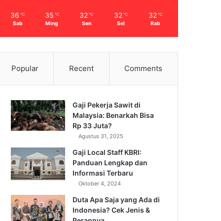
36
35
32
32
32
℃
℃
℃
℃
℃
Sab
Ming
Sen
Sel
Rab
Popular
Recent
Comments
Gaji Pekerja Sawit di
Malaysia: Benarkah Bisa
Rp 33 Juta?
Agustus 31, 2025
Gaji Local Staff KBRI:
Panduan Lengkap dan
Informasi Terbaru
Oktober 4, 2024
Duta Apa Saja yang Ada di
Indonesia? Cek Jenis &
Perannya