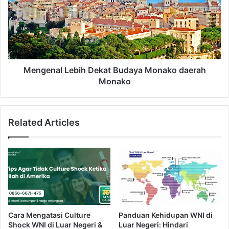
k
g
a
e
t
n
:
a
D
l
u
L
t
e
Mengenal Lebih Dekat Budaya Monako daerah
a
b
Monako
B
i
e
h
s
D
Related Articles
a
e
r
k
K
a
a
t
n
B
a
u
d
d
a
a
u
y
Cara Mengatasi Culture
Panduan Kehidupan WNI di
n
a
Shock WNI di Luar Negeri &
Luar Negeri: Hindari
t