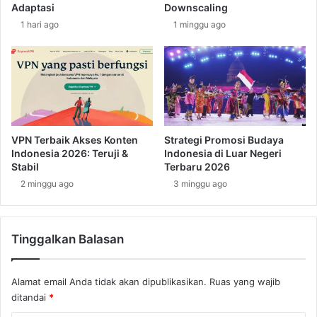
M
Adaptasi
Downscaling
u
o
1 hari ago
1 minggu ago
k
n
I
a
n
k
d
o
o
d
n
a
e
e
s
r
VPN Terbaik Akses Konten
Strategi Promosi Budaya
i
a
Indonesia 2026: Teruji &
Indonesia di Luar Negeri
a
h
Stabil
Terbaru 2026
M
2 minggu ago
3 minggu ago
o
n
a
Tinggalkan Balasan
k
o
Alamat email Anda tidak akan dipublikasikan.
Ruas yang wajib
ditandai
*