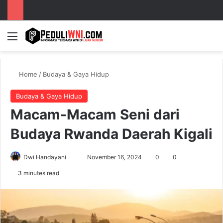
Menu
S
Home
/
Budaya & Gaya Hidup
Budaya & Gaya Hidup
Macam-Macam Seni dari
Budaya Rwanda Daerah Kigali
Dwi Handayani
S
November 16, 2024
0
0
e
3 minutes read
n
d
a
n