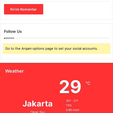
Follow Us
Go to the Arqam options page to set your social accounts.
Weather
29
℃
Jakarta
35º - 27º
78%
0.89 km/h
Clear Sky