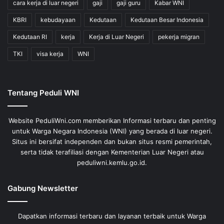
cara kerja di luar negeri
gaji
gaji guru
Kabar WNI
KBRI
kebudayaan
Kedutaan
Kedutaan Besar Indonesia
Kedutaan RI
kerja
Kerja di Luar Negeri
pekerja migran
TKI
visa kerja
WNI
Tentang Peduli WNI
Website PeduliWni.com memberikan Informasi terbaru dan penting
untuk Warga Negara Indonesia (WNI) yang berada di luar negeri.
Situs ini bersifat independen dan bukan situs resmi pemerintah,
serta tidak terafiliasi dengan Kementerian Luar Negeri atau
peduliwni.kemlu.go.id.
Gabung Newsletter
Dapatkan informasi terbaru dan layanan terbaik untuk Warga