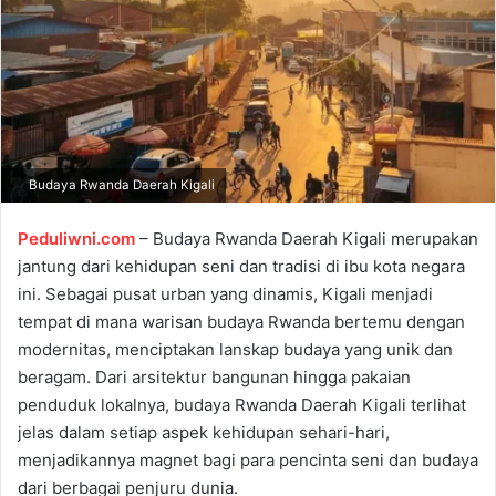
e
m
a
i
l
Budaya Rwanda Daerah Kigali
Peduliwni.com
– Budaya Rwanda Daerah Kigali merupakan
jantung dari kehidupan seni dan tradisi di ibu kota negara
ini. Sebagai pusat urban yang dinamis, Kigali menjadi
tempat di mana warisan budaya Rwanda bertemu dengan
modernitas, menciptakan lanskap budaya yang unik dan
beragam. Dari arsitektur bangunan hingga pakaian
penduduk lokalnya, budaya Rwanda Daerah Kigali terlihat
jelas dalam setiap aspek kehidupan sehari-hari,
menjadikannya magnet bagi para pencinta seni dan budaya
dari berbagai penjuru dunia.