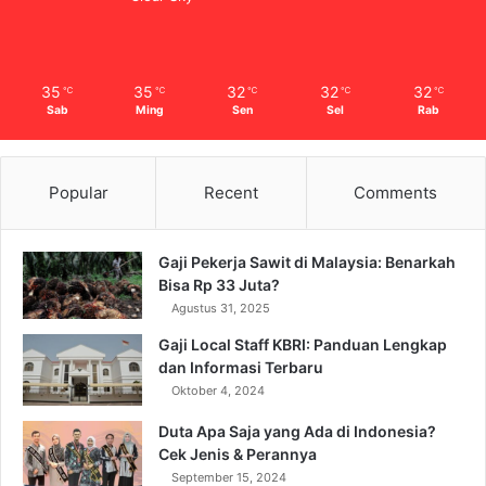
35
35
32
32
32
℃
℃
℃
℃
℃
Sab
Ming
Sen
Sel
Rab
Popular
Recent
Comments
Gaji Pekerja Sawit di Malaysia: Benarkah
Bisa Rp 33 Juta?
Agustus 31, 2025
Gaji Local Staff KBRI: Panduan Lengkap
dan Informasi Terbaru
Oktober 4, 2024
Duta Apa Saja yang Ada di Indonesia?
Cek Jenis & Perannya
September 15, 2024