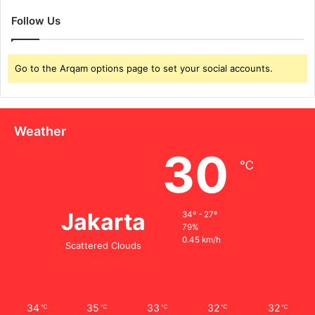
Follow Us
Go to the Arqam options page to set your social accounts.
Weather
30
℃
Jakarta
34º - 27º
79%
0.45 km/h
Scattered Clouds
34
35
33
32
32
℃
℃
℃
℃
℃