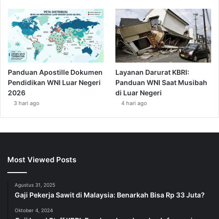
Panduan Apostille Dokumen
Layanan Darurat KBRI:
Pendidikan WNI Luar Negeri
Panduan WNI Saat Musibah
2026
di Luar Negeri
3 hari ago
4 hari ago
Most Viewed Posts
Agustus 31, 2025
Gaji Pekerja Sawit di Malaysia: Benarkah Bisa Rp 33 Juta?
Oktober 4, 2024