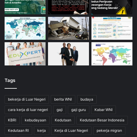
Tags
bekerja di Luar Negeri
berita WNI
budaya
cara kerja di luar negeri
gaji
gaji guru
Kabar WNI
KBRI
kebudayaan
Kedutaan
Kedutaan Besar Indonesia
Kedutaan RI
kerja
Kerja di Luar Negeri
pekerja migran