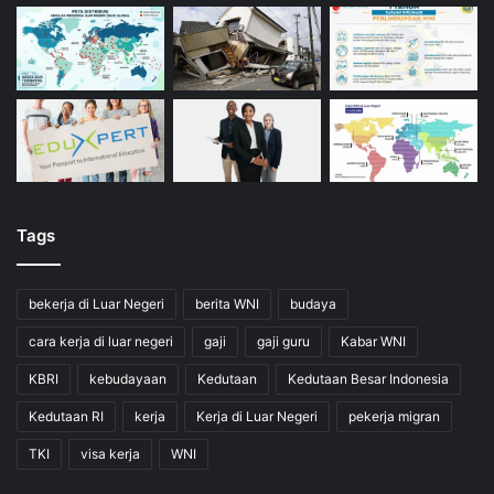
Tags
bekerja di Luar Negeri
berita WNI
budaya
cara kerja di luar negeri
gaji
gaji guru
Kabar WNI
KBRI
kebudayaan
Kedutaan
Kedutaan Besar Indonesia
Kedutaan RI
kerja
Kerja di Luar Negeri
pekerja migran
TKI
visa kerja
WNI