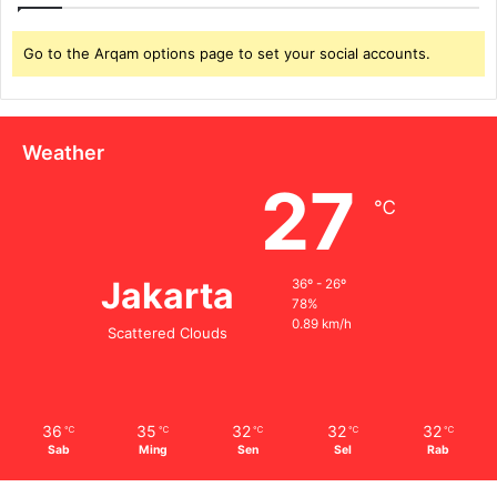
Go to the Arqam options page to set your social accounts.
Weather
27
℃
Jakarta
36º - 26º
78%
0.89 km/h
Scattered Clouds
36
35
32
32
32
℃
℃
℃
℃
℃
Sab
Ming
Sen
Sel
Rab