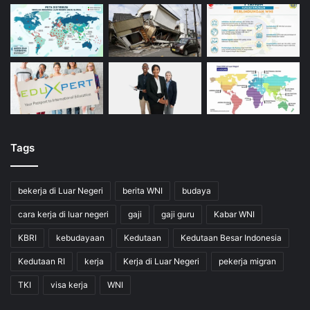
Tags
bekerja di Luar Negeri
berita WNI
budaya
cara kerja di luar negeri
gaji
gaji guru
Kabar WNI
KBRI
kebudayaan
Kedutaan
Kedutaan Besar Indonesia
Kedutaan RI
kerja
Kerja di Luar Negeri
pekerja migran
TKI
visa kerja
WNI