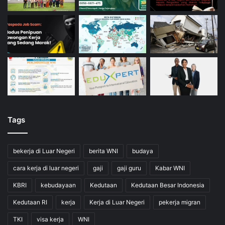
Tags
bekerja di Luar Negeri
berita WNI
budaya
cara kerja di luar negeri
gaji
gaji guru
Kabar WNI
KBRI
kebudayaan
Kedutaan
Kedutaan Besar Indonesia
Kedutaan RI
kerja
Kerja di Luar Negeri
pekerja migran
TKI
visa kerja
WNI