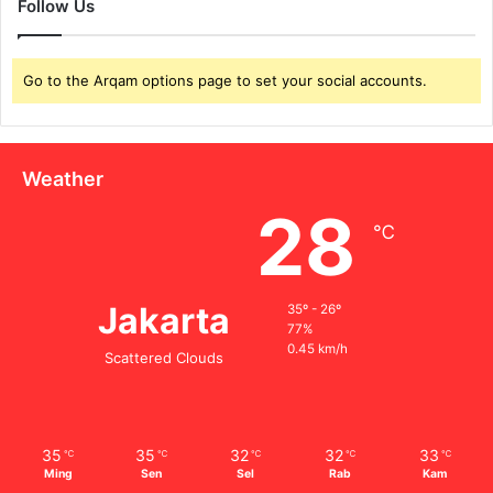
Follow Us
Go to the Arqam options page to set your social accounts.
Weather
28
℃
Jakarta
35º - 26º
77%
0.45 km/h
Scattered Clouds
35
35
32
32
33
℃
℃
℃
℃
℃
Ming
Sen
Sel
Rab
Kam