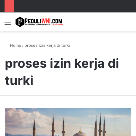
Menu
S
Home
/
proses izin kerja di turki
proses izin kerja di
turki