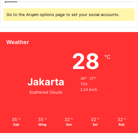
Go to the Arqam options page to set your social accounts.
Weather
28
℃
Jakarta
35º - 27º
75%
2.24 km/h
Scattered Clouds
35
35
32
32
32
℃
℃
℃
℃
℃
Sab
Ming
Sen
Sel
Rab