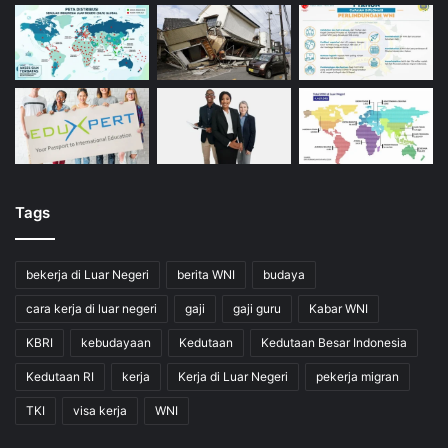
Tags
bekerja di Luar Negeri
berita WNI
budaya
cara kerja di luar negeri
gaji
gaji guru
Kabar WNI
KBRI
kebudayaan
Kedutaan
Kedutaan Besar Indonesia
Kedutaan RI
kerja
Kerja di Luar Negeri
pekerja migran
TKI
visa kerja
WNI