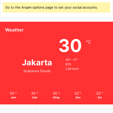
Go to the Arqam options page to set your social accounts.
Weather
30
℃
Jakarta
30º - 27º
82%
2.68 km/h
Scattered Clouds
30
35
35
32
32
℃
℃
℃
℃
℃
Jum
Sab
Ming
Sen
Sel