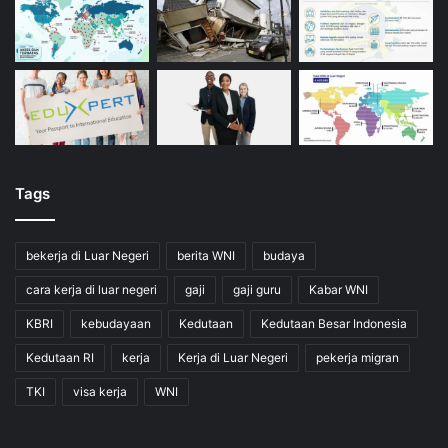
Tags
bekerja di Luar Negeri
berita WNI
budaya
cara kerja di luar negeri
gaji
gaji guru
Kabar WNI
KBRI
kebudayaan
Kedutaan
Kedutaan Besar Indonesia
Kedutaan RI
kerja
Kerja di Luar Negeri
pekerja migran
TKI
visa kerja
WNI