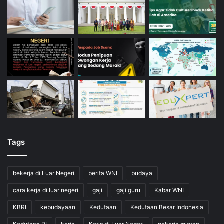
Tags
bekerja di Luar Negeri
berita WNI
budaya
cara kerja di luar negeri
gaji
gaji guru
Kabar WNI
KBRI
kebudayaan
Kedutaan
Kedutaan Besar Indonesia