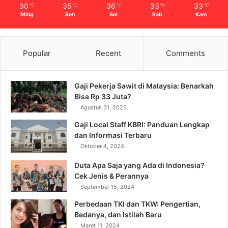
30
35
36
33
33
℃
℃
℃
℃
℃
Ming
Sen
Sel
Rab
Kam
Popular
Recent
Comments
Gaji Pekerja Sawit di Malaysia: Benarkah
Bisa Rp 33 Juta?
Agustus 31, 2025
Gaji Local Staff KBRI: Panduan Lengkap
dan Informasi Terbaru
Oktober 4, 2024
Duta Apa Saja yang Ada di Indonesia?
Cek Jenis & Perannya
September 15, 2024
Perbedaan TKI dan TKW: Pengertian,
Bedanya, dan Istilah Baru
Maret 11, 2024