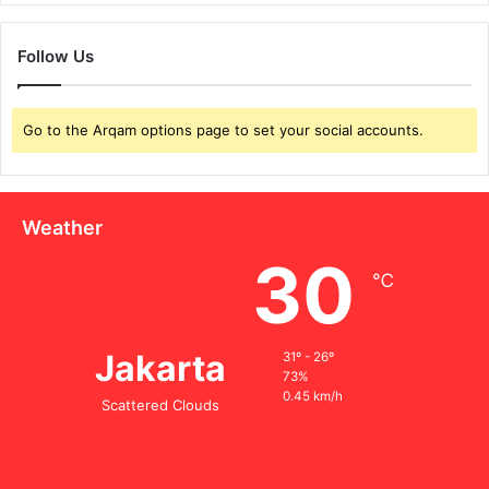
Follow Us
Go to the Arqam options page to set your social accounts.
Weather
30
℃
Jakarta
31º - 26º
73%
0.45 km/h
Scattered Clouds