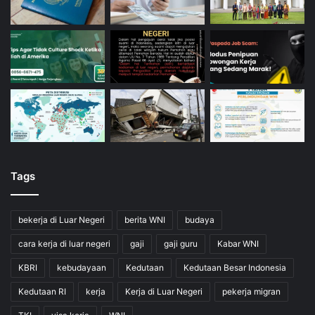
Tags
bekerja di Luar Negeri
berita WNI
budaya
cara kerja di luar negeri
gaji
gaji guru
Kabar WNI
KBRI
kebudayaan
Kedutaan
Kedutaan Besar Indonesia
Kedutaan RI
kerja
Kerja di Luar Negeri
pekerja migran