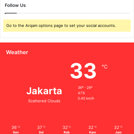
Follow Us
Go to the Arqam options page to set your social accounts.
Weather
33
℃
Jakarta
36º - 26º
47%
0.45 km/h
Scattered Clouds
36
37
32
32
32
℃
℃
℃
℃
℃
Sen
Sel
Rab
Kam
Jum