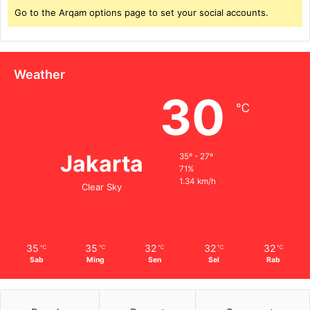
Go to the Arqam options page to set your social accounts.
Weather
30
℃
Jakarta
35º - 27º
71%
1.34 km/h
Clear Sky
35
35
32
32
32
℃
℃
℃
℃
℃
Sab
Ming
Sen
Sel
Rab