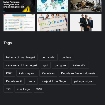
Tags
bekerja di Luar Negeri
berita WNI
budaya
cara kerja di luar negeri
gaji
gaji guru
Kabar WNI
KBRI
kebudayaan
Kedutaan
Kedutaan Besar Indonesia
Kedutaan RI
kerja
Kerja di Luar Negeri
pekerja migran
TKI
visa kerja
WNI