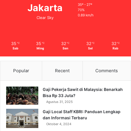
Jakarta
35º - 27º
70%
0.89 km/h
Clear Sky
35
35
32
32
32
℃
℃
℃
℃
℃
Sab
Ming
Sen
Sel
Rab
Popular
Recent
Comments
Gaji Pekerja Sawit di Malaysia: Benarkah
Bisa Rp 33 Juta?
Agustus 31, 2025
Gaji Local Staff KBRI: Panduan Lengkap
dan Informasi Terbaru
Oktober 4, 2024