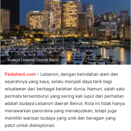
a
n
e
m
a
i
l
Budaya Lebanon Daerah Beirut
Peduliwni.com
– Lebanon, dengan keindahan alam dan
sejarahnya yang kaya, selalu menjadi daya tarik bagi
wisatawan dari berbagai belahan dunia. Namun, salah satu
permata tersembunyi yang sering kali luput dari perhatian
adalah budaya Lebanon daerah Beirut. Kota ini tidak hanya
menawarkan panorama yang menakjubkan, tetapi juga
memiliki warisan budaya yang unik dan beragam yang
patut untuk dieksplorasi.