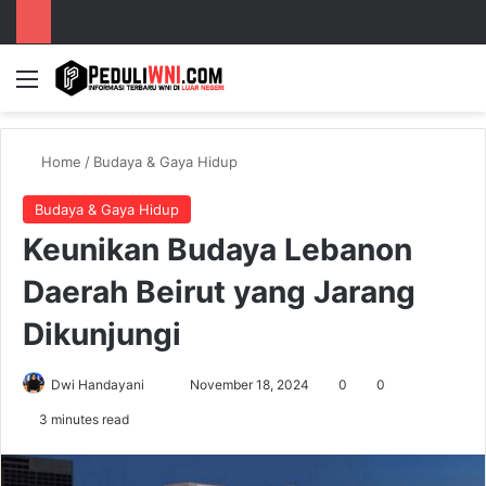
Menu
S
Home
/
Budaya & Gaya Hidup
Budaya & Gaya Hidup
Keunikan Budaya Lebanon
Daerah Beirut yang Jarang
Dikunjungi
Dwi Handayani
S
November 18, 2024
0
0
e
3 minutes read
n
d