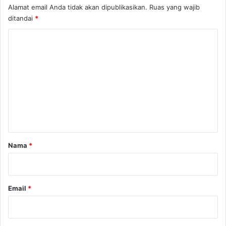
Alamat email Anda tidak akan dipublikasikan.
Ruas yang wajib
n
ditandai
*
g
w
K
e
o
m
e
n
t
a
r
Nama
*
*
Email
*