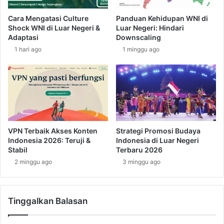
i
d
a
a
Cara Mengatasi Culture
Panduan Kehidupan WNI di
D
y
Shock WNI di Luar Negeri &
Luar Negeri: Hindari
a
a
Adaptasi
Downscaling
e
M
1 hari ago
1 minggu ago
r
a
a
l
h
a
P
w
a
i
l
d
i
i
k
D
VPN Terbaik Akses Konten
Strategi Promosi Budaya
i
a
Indonesia 2026: Teruji &
Indonesia di Luar Negeri
r
e
Stabil
Terbaru 2026
r
2 minggu ago
3 minggu ago
a
h
L
Tinggalkan Balasan
i
l
o