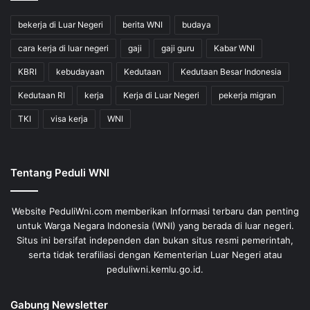
bekerja di Luar Negeri
berita WNI
budaya
cara kerja di luar negeri
gaji
gaji guru
Kabar WNI
KBRI
kebudayaan
Kedutaan
Kedutaan Besar Indonesia
Kedutaan RI
kerja
Kerja di Luar Negeri
pekerja migran
TKI
visa kerja
WNI
Tentang Peduli WNI
Website PeduliWni.com memberikan Informasi terbaru dan penting
untuk Warga Negara Indonesia (WNI) yang berada di luar negeri.
Situs ini bersifat independen dan bukan situs resmi pemerintah,
serta tidak terafiliasi dengan Kementerian Luar Negeri atau
peduliwni.kemlu.go.id.
Gabung Newsletter