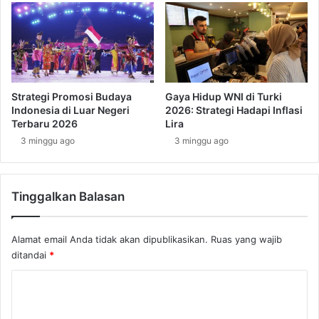
K
:
u
P
n
e
o
r
y
p
a
a
n
d
Strategi Promosi Budaya
Gaya Hidup WNI di Turki
g
u
Indonesia di Luar Negeri
2026: Strategi Hadapi Inflasi
D
a
Terbaru 2026
Lira
i
n
3 minggu ago
3 minggu ago
a
U
k
n
u
i
i
Tinggalkan Balasan
k
A
D
n
Alamat email Anda tidak akan dipublikasikan.
Ruas yang wajib
u
t
n
ditandai
*
a
i
r
K
a
a
T
o
r