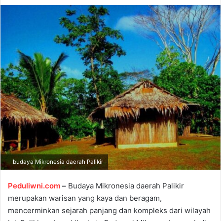
d
a
n
e
m
a
i
l
budaya Mikronesia daerah Palikir
Peduliwni.com
–
Budaya Mikronesia daerah Palikir
merupakan warisan yang kaya dan beragam,
mencerminkan sejarah panjang dan kompleks dari wilayah