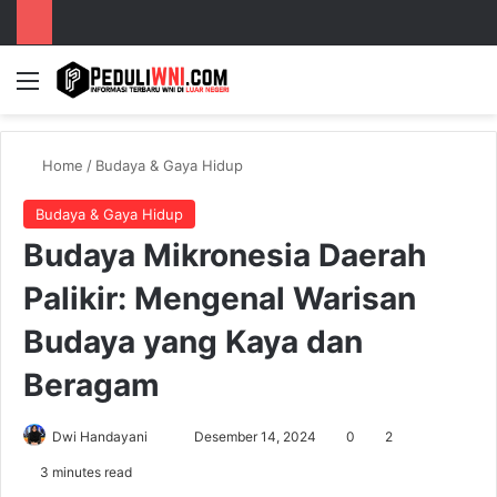
Menu
S
Home
/
Budaya & Gaya Hidup
Budaya & Gaya Hidup
Budaya Mikronesia Daerah
Palikir: Mengenal Warisan
Budaya yang Kaya dan
Beragam
Dwi Handayani
S
Desember 14, 2024
0
2
e
3 minutes read
n