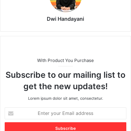
Dwi Handayani
With Product You Purchase
Subscribe to our mailing list to
get the new updates!
Lorem ipsum dolor sit amet, consectetur.
E
n
t
e