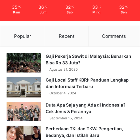
35
36
32
33
32
℃
℃
℃
℃
℃
Kam
Jum
Sab
Ming
Sen
Popular
Recent
Comments
Gaji Pekerja Sawit di Malaysia: Benarkah
Bisa Rp 33 Juta?
Agustus 31, 2025
Gaji Local Staff KBRI: Panduan Lengkap
dan Informasi Terbaru
Oktober 4, 2024
Duta Apa Saja yang Ada di Indonesia?
Cek Jenis & Perannya
September 15, 2024
Perbedaan TKI dan TKW: Pengertian,
Bedanya, dan Istilah Baru