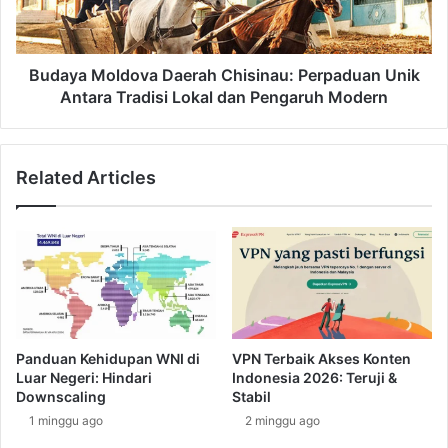
a
M
i
o
r
l
o
d
Budaya Moldova Daerah Chisinau: Perpaduan Unik
:
o
Antara Tradisi Lokal dan Pengaruh Modern
W
v
a
a
r
D
Related Articles
i
a
s
e
a
r
n
a
P
h
e
C
r
h
a
i
d
s
Panduan Kehidupan WNI di
VPN Terbaik Akses Konten
a
i
Luar Negeri: Hindari
Indonesia 2026: Teruji &
b
n
Downscaling
Stabil
a
a
1 minggu ago
2 minggu ago
n
u