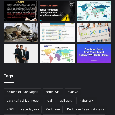
Tags
bekerja di Luar Negeri
berita WNI
budaya
cara kerja di luar negeri
gaji
gaji guru
Kabar WNI
KBRI
kebudayaan
Kedutaan
Kedutaan Besar Indonesia