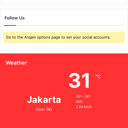
M
o
d
Follow Us
e
r
n
Go to the Arqam options page to set your social accounts.
Weather
31
℃
Jakarta
35º - 26º
60%
2.24 km/h
Clear Sky