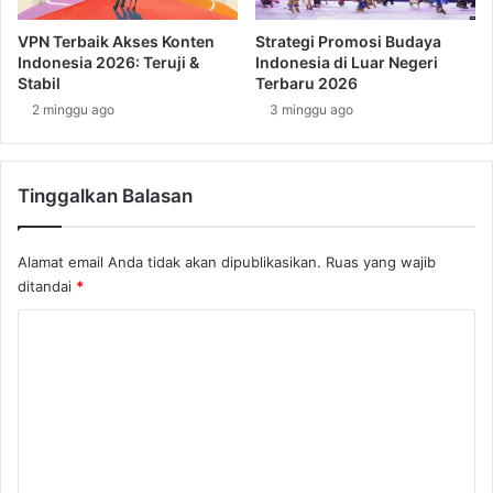
s
a
t
t
VPN Terbaik Akses Konten
Strategi Promosi Budaya
i
a
Indonesia 2026: Teruji &
Indonesia di Luar Negeri
n
u
Stabil
Terbaru 2026
a
T
2 minggu ago
3 minggu ago
s
i
i
d
W
a
Tinggalkan Balasan
i
k
s
?
a
Alamat email Anda tidak akan dipublikasikan.
Ruas yang wajib
t
ditandai
*
a
F
K
a
v
o
o
m
r
e
i
t
n
t