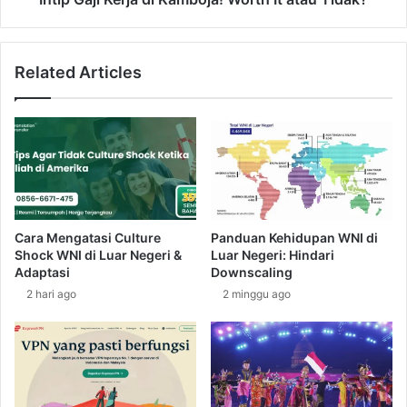
n
e
g
r
M
j
Related Articles
e
a
m
d
b
i
u
K
a
a
t
m
n
b
y
o
a
j
Cara Mengatasi Culture
Panduan Kehidupan WNI di
M
a
Shock WNI di Luar Negeri &
Luar Negeri: Hindari
e
!
Adaptasi
Downscaling
n
W
2 hari ago
2 minggu ago
j
o
a
r
d
t
i
h
D
I
e
t