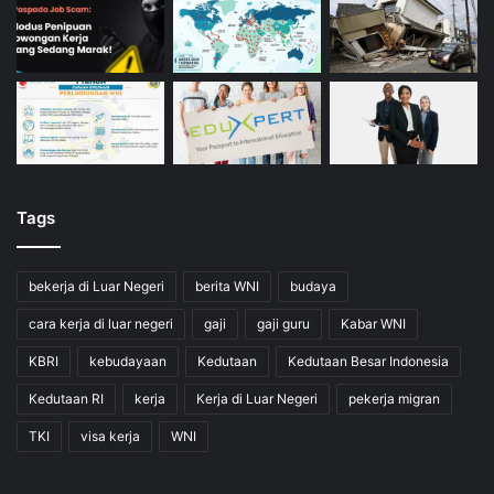
Tags
bekerja di Luar Negeri
berita WNI
budaya
cara kerja di luar negeri
gaji
gaji guru
Kabar WNI
KBRI
kebudayaan
Kedutaan
Kedutaan Besar Indonesia
Kedutaan RI
kerja
Kerja di Luar Negeri
pekerja migran
TKI
visa kerja
WNI