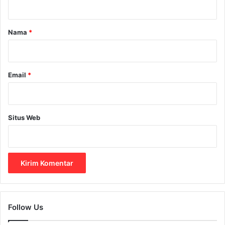
a
r
Nama
*
*
Email
*
Situs Web
Follow Us