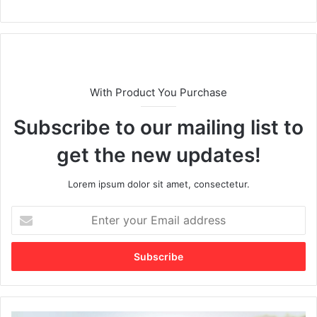
With Product You Purchase
Subscribe to our mailing list to
get the new updates!
Lorem ipsum dolor sit amet, consectetur.
E
n
t
e
r
y
o
u