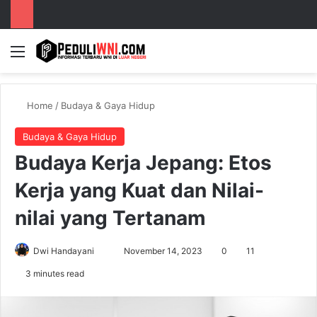
Menu
S
Home
/
Budaya & Gaya Hidup
Budaya & Gaya Hidup
Budaya Kerja Jepang: Etos
Kerja yang Kuat dan Nilai-
nilai yang Tertanam
Dwi Handayani
S
November 14, 2023
0
11
e
3 minutes read
n
d