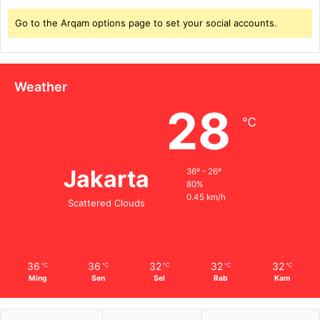
Go to the Arqam options page to set your social accounts.
Weather
28
℃
Jakarta
36º - 26º
80%
0.45 km/h
Scattered Clouds
36
36
32
32
32
℃
℃
℃
℃
℃
Ming
Sen
Sel
Rab
Kam