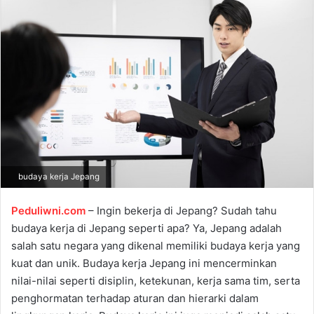
a
n
e
m
a
i
l
budaya kerja Jepang
Peduliwni.com
– Ingin bekerja di Jepang? Sudah tahu
budaya kerja di Jepang seperti apa? Ya, Jepang adalah
salah satu negara yang dikenal memiliki budaya kerja yang
kuat dan unik. Budaya kerja Jepang ini mencerminkan
nilai-nilai seperti disiplin, ketekunan, kerja sama tim, serta
penghormatan terhadap aturan dan hierarki dalam