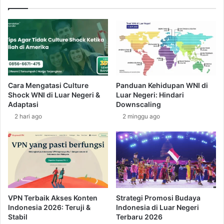
n
n
K
B
e
u
r
d
a
a
g
y
a
a
m
A
Cara Mengatasi Culture
Panduan Kehidupan WNI di
a
m
Shock WNI di Luar Negeri &
Luar Negeri: Hindari
n
e
Adaptasi
Downscaling
r
2 hari ago
2 minggu ago
i
k
a
:
S
u
a
t
VPN Terbaik Akses Konten
Strategi Promosi Budaya
u
Indonesia 2026: Teruji &
Indonesia di Luar Negeri
E
Stabil
Terbaru 2026