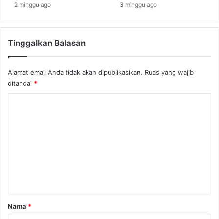
k
2 minggu ago
3 minggu ago
s
p
l
Tinggalkan Balasan
o
r
a
Alamat email Anda tidak akan dipublikasikan.
Ruas yang wajib
s
ditandai
*
i
y
K
a
n
o
g
m
M
e
e
n
n
d
t
a
l
a
a
r
Nama
*
m
*