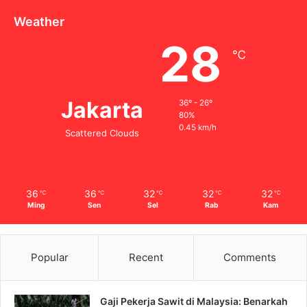
Weather
28
℃
Jakarta
36º - 26º
80%
0.45 km/h
Scattered Clouds
36
36
32
32
32
℃
℃
℃
℃
℃
Ming
Sen
Sel
Rab
Kam
Popular
Recent
Comments
Gaji Pekerja Sawit di Malaysia: Benarkah