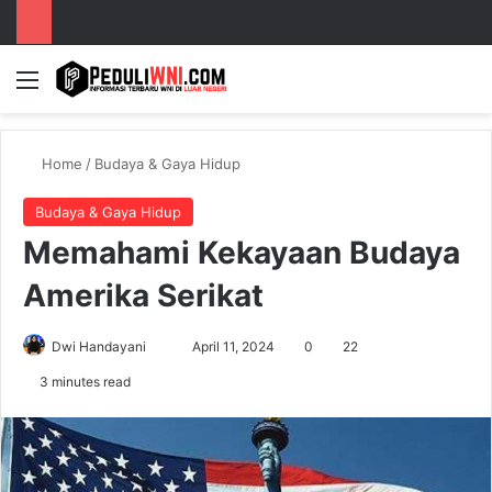
Menu
S
Home
/
Budaya & Gaya Hidup
Budaya & Gaya Hidup
Memahami Kekayaan Budaya
Amerika Serikat
Dwi Handayani
S
April 11, 2024
0
22
e
3 minutes read
n
d
a
n