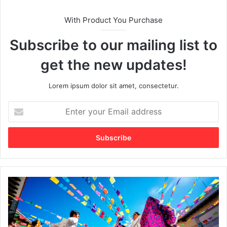
With Product You Purchase
Subscribe to our mailing list to
get the new updates!
Lorem ipsum dolor sit amet, consectetur.
E
n
t
e
r
y
o
u
A
r
m
E
e
m
r
a
i