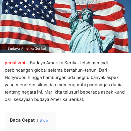
e
m
a
i
l
Budaya Amerika Serikat
peduliwni
–
Budaya Amerika Serikat telah menjadi
perbincangan global selama bertahun-tahun. Dari
Hollywood hingga hamburger, ada begitu banyak aspek
yang mendefinisikan dan memengaruhi pandangan dunia
tentang negara ini. Mari kita telusuri beberapa aspek kunci
dari kekayaan budaya Amerika Serikat.
Baca Cepat
show