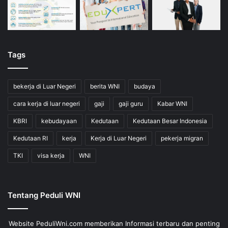
Tags
bekerja di Luar Negeri
berita WNI
budaya
cara kerja di luar negeri
gaji
gaji guru
Kabar WNI
KBRI
kebudayaan
Kedutaan
Kedutaan Besar Indonesia
Kedutaan RI
kerja
Kerja di Luar Negeri
pekerja migran
TKI
visa kerja
WNI
Tentang Peduli WNI
Website PeduliWni.com memberikan Informasi terbaru dan penting