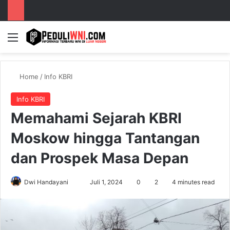
Menu
S
Home
/
Info KBRI
Info KBRI
Memahami Sejarah KBRI
Moskow hingga Tantangan
dan Prospek Masa Depan
Dwi Handayani
S
Juli 1, 2024
0
2
4 minutes read
e
n
d