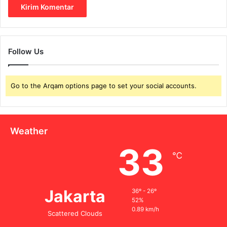
Follow Us
Go to the Arqam options page to set your social accounts.
Weather
33
℃
Jakarta
36º - 26º
52%
0.89 km/h
Scattered Clouds