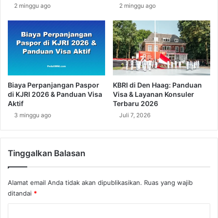
i
2 minggu ago
2 minggu ago
y
r
a
o
b
i
Biaya Perpanjangan Paspor
KBRI di Den Haag: Panduan
di KJRI 2026 & Panduan Visa
Visa & Layanan Konsuler
Aktif
Terbaru 2026
3 minggu ago
Juli 7, 2026
Tinggalkan Balasan
Alamat email Anda tidak akan dipublikasikan.
Ruas yang wajib
ditandai
*
K