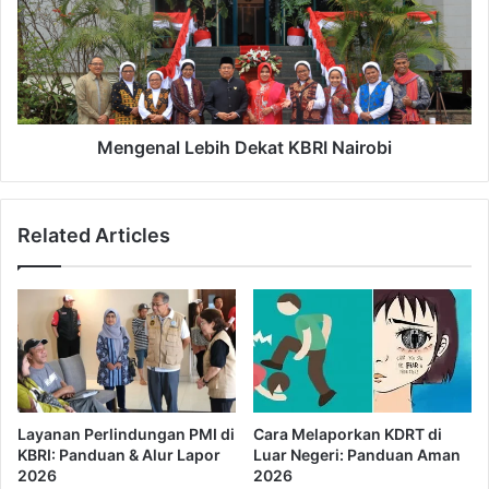
G
g
u
e
a
n
t
a
e
l
m
L
a
e
Mengenal Lebih Dekat KBRI Nairobi
l
b
a
i
d
h
Related Articles
a
D
n
e
K
k
e
a
i
t
n
K
d
B
a
R
h
I
Layanan Perlindungan PMI di
Cara Melaporkan KDRT di
a
N
KBRI: Panduan & Alur Lapor
Luar Negeri: Panduan Aman
n
a
2026
2026
n