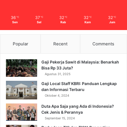
36
37
32
32
32
℃
℃
℃
℃
℃
Sen
Sel
Rab
Kam
Jum
Popular
Recent
Comments
Gaji Pekerja Sawit di Malaysia: Benarkah
Bisa Rp 33 Juta?
Agustus 31, 2025
Gaji Local Staff KBRI: Panduan Lengkap
dan Informasi Terbaru
Oktober 4, 2024
Duta Apa Saja yang Ada di Indonesia?
Cek Jenis & Perannya
September 15, 2024