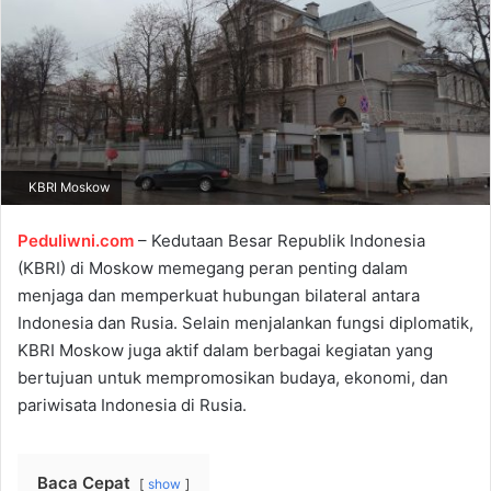
a
n
e
m
a
i
l
KBRI Moskow
Peduliwni.com
– Kedutaan Besar Republik Indonesia
(KBRI) di Moskow memegang peran penting dalam
menjaga dan memperkuat hubungan bilateral antara
Indonesia dan Rusia. Selain menjalankan fungsi diplomatik,
KBRI Moskow juga aktif dalam berbagai kegiatan yang
bertujuan untuk mempromosikan budaya, ekonomi, dan
pariwisata Indonesia di Rusia.
Baca Cepat
show