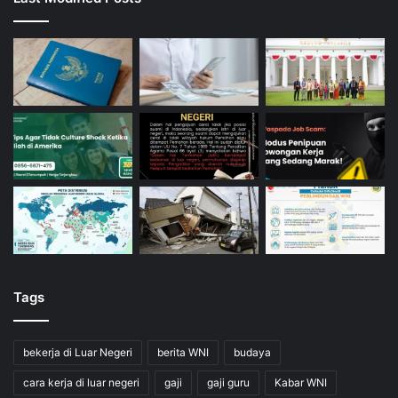
Tags
bekerja di Luar Negeri
berita WNI
budaya
cara kerja di luar negeri
gaji
gaji guru
Kabar WNI