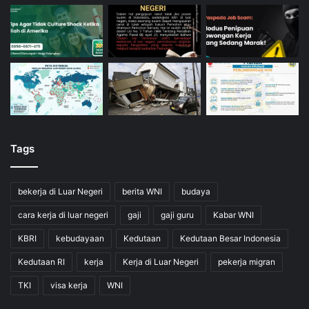
Tags
bekerja di Luar Negeri
berita WNI
budaya
cara kerja di luar negeri
gaji
gaji guru
Kabar WNI
KBRI
kebudayaan
Kedutaan
Kedutaan Besar Indonesia
Kedutaan RI
kerja
Kerja di Luar Negeri
pekerja migran
TKI
visa kerja
WNI