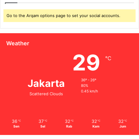
Go to the Arqam options page to set your social accounts.
Weather
29
℃
Jakarta
36º - 26º
80%
0.45 km/h
Scattered Clouds
36
37
32
32
32
℃
℃
℃
℃
℃
Sen
Sel
Rab
Kam
Jum