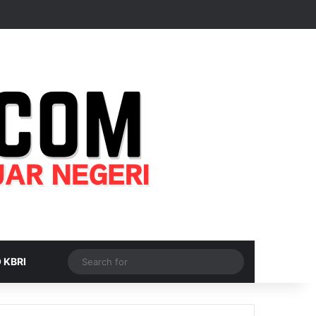
Random Article
Sidebar
Switch skin
Search
 KBRI
for