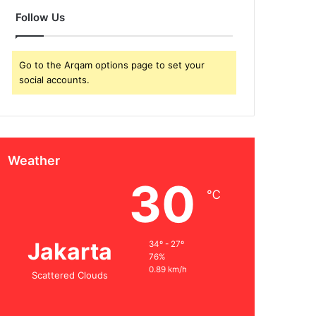
Follow Us
Go to the Arqam options page to set your
social accounts.
Weather
30
℃
Jakarta
34º - 27º
76%
0.89 km/h
Scattered Clouds