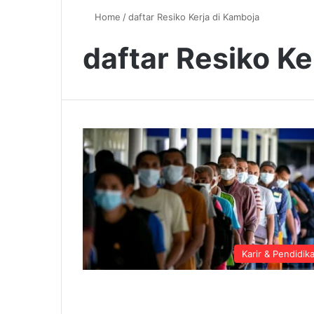
Home
/
daftar Resiko Kerja di Kamboja
daftar Resiko Ke
Karir & Pendidik