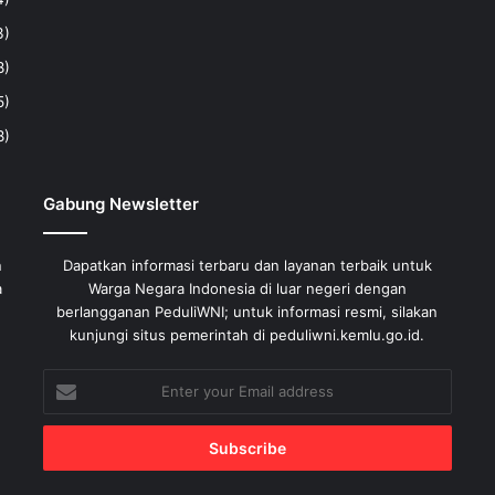
3)
8)
5)
8)
Gabung Newsletter
n
Dapatkan informasi terbaru dan layanan terbaik untuk
a
Warga Negara Indonesia di luar negeri dengan
berlangganan PeduliWNI; untuk informasi resmi, silakan
kunjungi situs pemerintah di peduliwni.kemlu.go.id.
Enter
your
Email
address