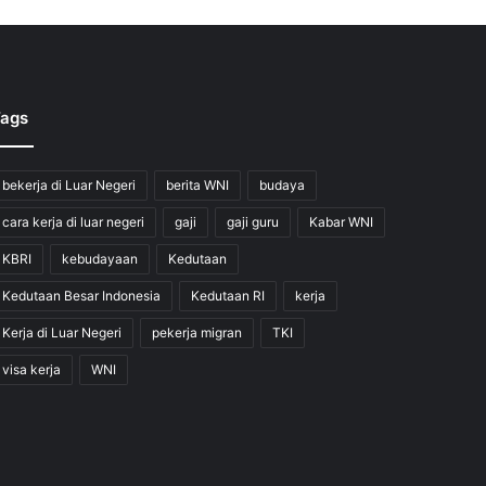
ags
bekerja di Luar Negeri
berita WNI
budaya
cara kerja di luar negeri
gaji
gaji guru
Kabar WNI
KBRI
kebudayaan
Kedutaan
Kedutaan Besar Indonesia
Kedutaan RI
kerja
Kerja di Luar Negeri
pekerja migran
TKI
visa kerja
WNI