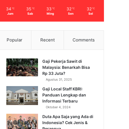
34
35
33
32
32
℃
℃
℃
℃
℃
Jum
Sab
Ming
Sen
Sel
Popular
Recent
Comments
Gaji Pekerja Sawit di
Malaysia: Benarkah Bisa
Rp 33 Juta?
Agustus 31, 2025
Gaji Local Staff KBRI:
Panduan Lengkap dan
Informasi Terbaru
Oktober 4, 2024
Duta Apa Saja yang Ada di
Indonesia? Cek Jenis &
Perannya