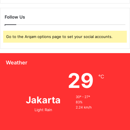
Follow Us
Go to the Arqam options page to set your social accounts.
Weather
29
℃
Jakarta
30º - 27º
83%
2.24 km/h
Light Rain