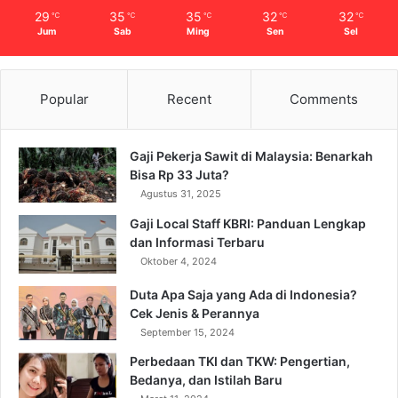
29
35
35
32
32
℃
℃
℃
℃
℃
Jum
Sab
Ming
Sen
Sel
Popular
Recent
Comments
Gaji Pekerja Sawit di Malaysia: Benarkah
Bisa Rp 33 Juta?
Agustus 31, 2025
Gaji Local Staff KBRI: Panduan Lengkap
dan Informasi Terbaru
Oktober 4, 2024
Duta Apa Saja yang Ada di Indonesia?
Cek Jenis & Perannya
September 15, 2024
Perbedaan TKI dan TKW: Pengertian,
Bedanya, dan Istilah Baru