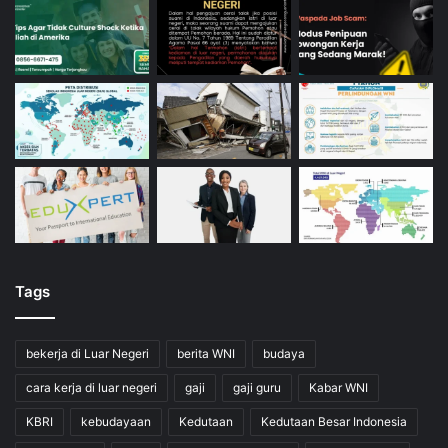
Tags
bekerja di Luar Negeri
berita WNI
budaya
cara kerja di luar negeri
gaji
gaji guru
Kabar WNI
KBRI
kebudayaan
Kedutaan
Kedutaan Besar Indonesia