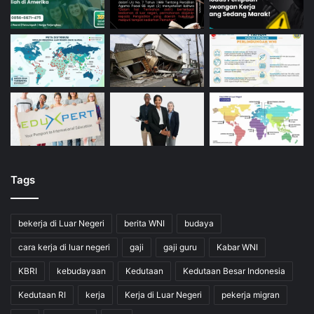
Tags
bekerja di Luar Negeri
berita WNI
budaya
cara kerja di luar negeri
gaji
gaji guru
Kabar WNI
KBRI
kebudayaan
Kedutaan
Kedutaan Besar Indonesia
Kedutaan RI
kerja
Kerja di Luar Negeri
pekerja migran