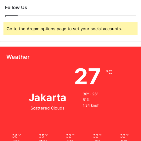
Follow Us
Go to the Arqam options page to set your social accounts.
Weather
27
℃
Jakarta
36º - 26º
81%
1.34 km/h
Scattered Clouds
36
35
32
32
32
℃
℃
℃
℃
℃