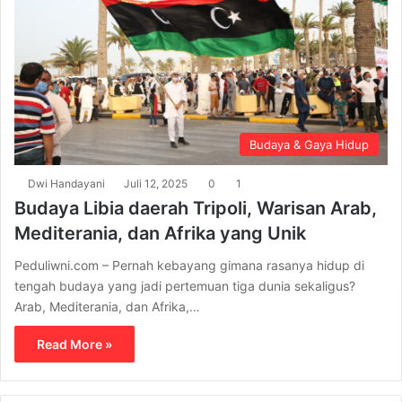
Budaya & Gaya Hidup
Dwi Handayani
Juli 12, 2025
0
1
Budaya Libia daerah Tripoli, Warisan Arab,
Mediterania, dan Afrika yang Unik
Peduliwni.com – Pernah kebayang gimana rasanya hidup di
tengah budaya yang jadi pertemuan tiga dunia sekaligus?
Arab, Mediterania, dan Afrika,…
Read More »