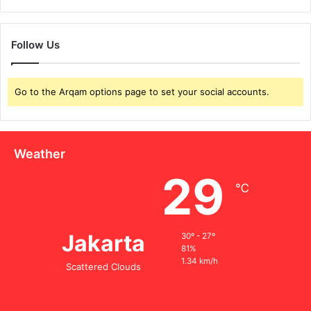
Follow Us
Go to the Arqam options page to set your social accounts.
Weather
29
℃
Jakarta
30º - 27º
81%
1.34 km/h
Scattered Clouds