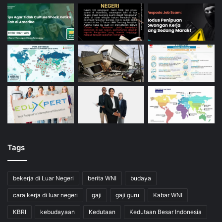
Tags
bekerja di Luar Negeri
berita WNI
budaya
cara kerja di luar negeri
gaji
gaji guru
Kabar WNI
KBRI
kebudayaan
Kedutaan
Kedutaan Besar Indonesia