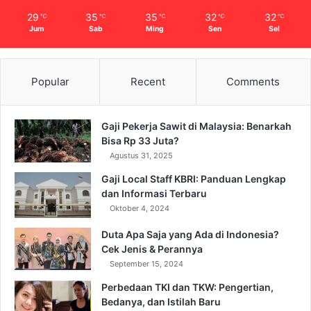
29
35
35
32
32
℃
℃
℃
℃
℃
Jum
Sab
Ming
Sen
Sel
Popular
Recent
Comments
Gaji Pekerja Sawit di Malaysia: Benarkah
Bisa Rp 33 Juta?
Agustus 31, 2025
Gaji Local Staff KBRI: Panduan Lengkap
dan Informasi Terbaru
Oktober 4, 2024
Duta Apa Saja yang Ada di Indonesia?
Cek Jenis & Perannya
September 15, 2024
Perbedaan TKI dan TKW: Pengertian,
Bedanya, dan Istilah Baru