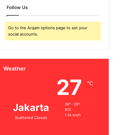
Follow Us
Go to the Arqam options page to set your
social accounts.
Weather
27
℃
Jakarta
36º - 26º
81%
1.34 km/h
Scattered Clouds