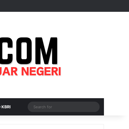
Random Article
Sidebar
Switch skin
Search
 KBRI
for