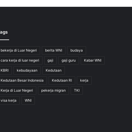
ags
bekerja di Luar Negeri
berita WNI
budaya
cara kerja di luar negeri
gaji
gaji guru
Kabar WNI
KBRI
kebudayaan
Kedutaan
Kedutaan Besar Indonesia
Kedutaan RI
kerja
Kerja di Luar Negeri
pekerja migran
TKI
visa kerja
WNI