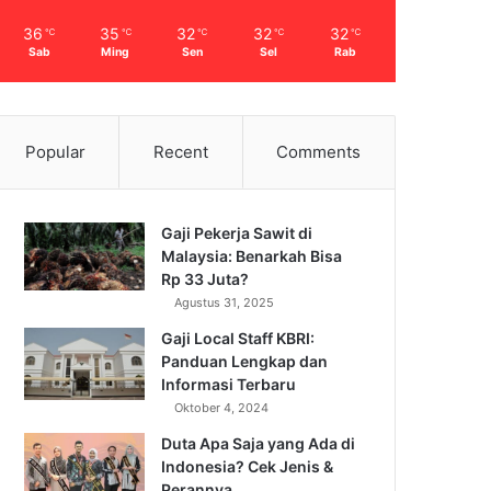
36
35
32
32
32
℃
℃
℃
℃
℃
Sab
Ming
Sen
Sel
Rab
Popular
Recent
Comments
Gaji Pekerja Sawit di
Malaysia: Benarkah Bisa
Rp 33 Juta?
Agustus 31, 2025
Gaji Local Staff KBRI:
Panduan Lengkap dan
Informasi Terbaru
Oktober 4, 2024
Duta Apa Saja yang Ada di
Indonesia? Cek Jenis &
Perannya