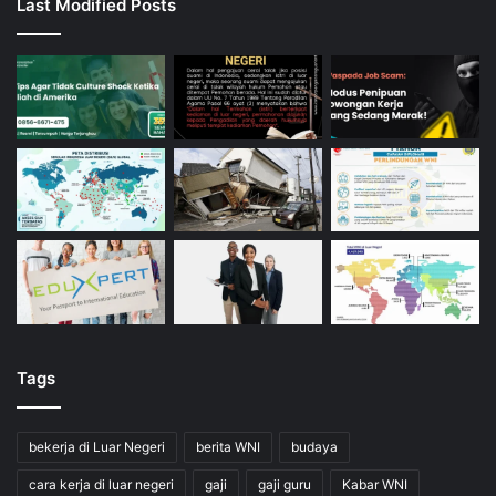
Last Modified Posts
Tags
bekerja di Luar Negeri
berita WNI
budaya
cara kerja di luar negeri
gaji
gaji guru
Kabar WNI