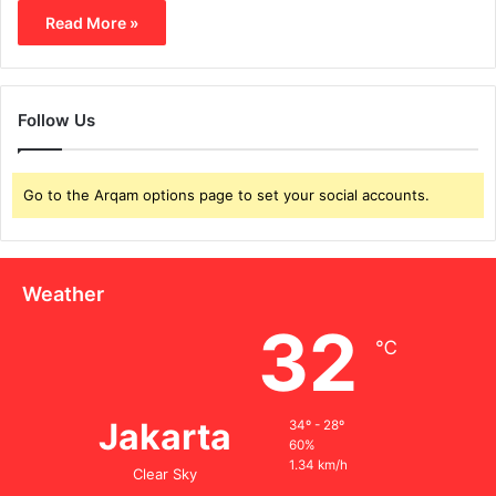
Read More »
Follow Us
Go to the Arqam options page to set your social accounts.
Weather
32
℃
Jakarta
34º - 28º
60%
1.34 km/h
Clear Sky