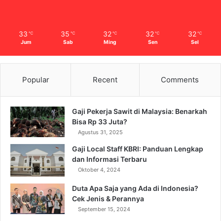
33
35
32
32
32
℃
℃
℃
℃
℃
Jum
Sab
Ming
Sen
Sel
Popular
Recent
Comments
Gaji Pekerja Sawit di Malaysia: Benarkah
Bisa Rp 33 Juta?
Agustus 31, 2025
Gaji Local Staff KBRI: Panduan Lengkap
dan Informasi Terbaru
Oktober 4, 2024
Duta Apa Saja yang Ada di Indonesia?
Cek Jenis & Perannya
September 15, 2024