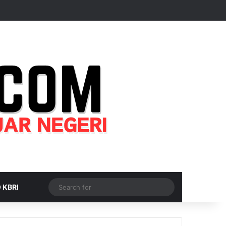
Random Article
Sidebar
Switch skin
Search
 KBRI
for