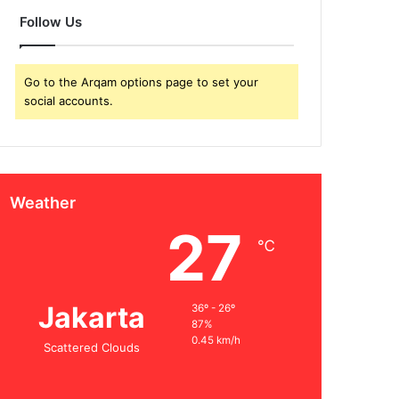
Follow Us
Go to the Arqam options page to set your
social accounts.
Weather
27
℃
Jakarta
36º - 26º
87%
0.45 km/h
Scattered Clouds