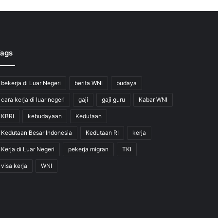
ags
bekerja di Luar Negeri
berita WNI
budaya
cara kerja di luar negeri
gaji
gaji guru
Kabar WNI
KBRI
kebudayaan
Kedutaan
Kedutaan Besar Indonesia
Kedutaan RI
kerja
Kerja di Luar Negeri
pekerja migran
TKI
visa kerja
WNI