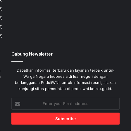
2)
8)
5)
7)
Gabung Newsletter
n
Dapatkan informasi terbaru dan layanan terbaik untuk
a
Warga Negara Indonesia di luar negeri dengan
berlangganan PeduliWNI; untuk informasi resmi, silakan
kunjungi situs pemerintah di peduliwni.kemlu.go.id.
Enter
your
Email
address