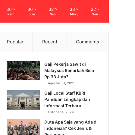
36
36
32
33
32
℃
℃
℃
℃
℃
Kam
Jum
Sab
Ming
Sen
Popular
Recent
Comments
Gaji Pekerja Sawit di
Malaysia: Benarkah Bisa
Rp 33 Juta?
Agustus 31, 2025
Gaji Local Staff KBRI:
Panduan Lengkap dan
Informasi Terbaru
Oktober 4, 2024
Duta Apa Saja yang Ada di
Indonesia? Cek Jenis &
Perannya