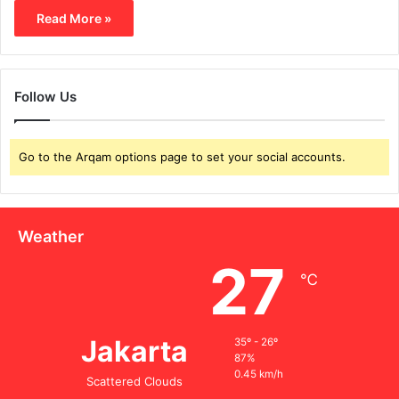
Read More »
Follow Us
Go to the Arqam options page to set your social accounts.
Weather
27
℃
Jakarta
35º - 26º
87%
0.45 km/h
Scattered Clouds