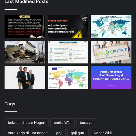
Last Modified Posts
Tags
bekerja di Luar Negeri
berita WNI
budaya
cara kerja di luar negeri
gaji
gaji guru
Kabar WNI