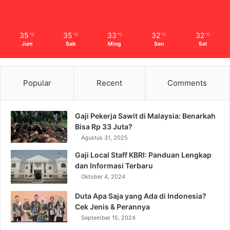
35
35
33
32
32
℃
℃
℃
℃
℃
Jum
Sab
Ming
Sen
Sel
Popular
Recent
Comments
Gaji Pekerja Sawit di Malaysia: Benarkah
Bisa Rp 33 Juta?
Agustus 31, 2025
Gaji Local Staff KBRI: Panduan Lengkap
dan Informasi Terbaru
Oktober 4, 2024
Duta Apa Saja yang Ada di Indonesia?
Cek Jenis & Perannya
September 15, 2024