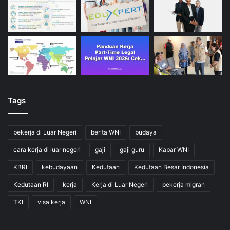
Tags
bekerja di Luar Negeri
berita WNI
budaya
cara kerja di luar negeri
gaji
gaji guru
Kabar WNI
KBRI
kebudayaan
Kedutaan
Kedutaan Besar Indonesia
Kedutaan RI
kerja
Kerja di Luar Negeri
pekerja migran
TKI
visa kerja
WNI