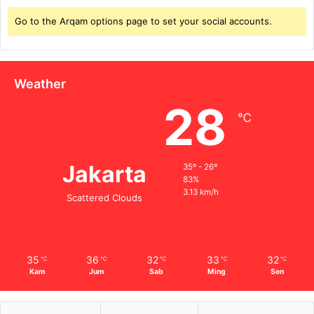
Go to the Arqam options page to set your social accounts.
Weather
28
℃
Jakarta
35º - 26º
83%
3.13 km/h
Scattered Clouds
35
36
32
33
32
℃
℃
℃
℃
℃
Kam
Jum
Sab
Ming
Sen