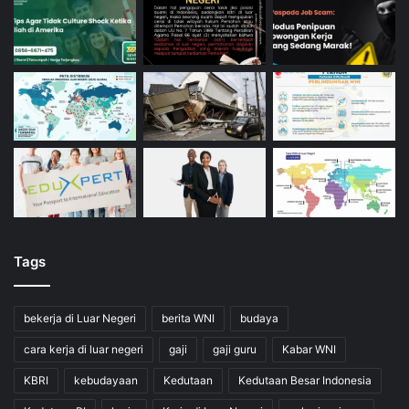
Tags
bekerja di Luar Negeri
berita WNI
budaya
cara kerja di luar negeri
gaji
gaji guru
Kabar WNI
KBRI
kebudayaan
Kedutaan
Kedutaan Besar Indonesia