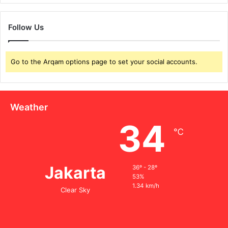
Follow Us
Go to the Arqam options page to set your social accounts.
Weather
34
℃
Jakarta
36º - 28º
53%
1.34 km/h
Clear Sky