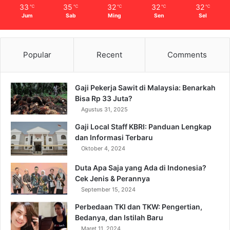
33
35
32
32
32
℃
℃
℃
℃
℃
Jum
Sab
Ming
Sen
Sel
Popular
Recent
Comments
Gaji Pekerja Sawit di Malaysia: Benarkah
Bisa Rp 33 Juta?
Agustus 31, 2025
Gaji Local Staff KBRI: Panduan Lengkap
dan Informasi Terbaru
Oktober 4, 2024
Duta Apa Saja yang Ada di Indonesia?
Cek Jenis & Perannya
September 15, 2024
Perbedaan TKI dan TKW: Pengertian,
Bedanya, dan Istilah Baru
Maret 11, 2024