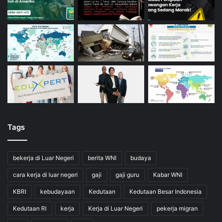
Tags
bekerja di Luar Negeri
berita WNI
budaya
cara kerja di luar negeri
gaji
gaji guru
Kabar WNI
KBRI
kebudayaan
Kedutaan
Kedutaan Besar Indonesia
Kedutaan RI
kerja
Kerja di Luar Negeri
pekerja migran