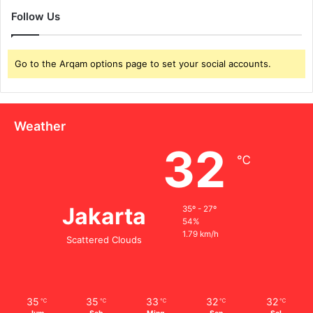
Follow Us
Go to the Arqam options page to set your social accounts.
Weather
32
℃
Jakarta
35º - 27º
54%
1.79 km/h
Scattered Clouds
35
35
33
32
32
℃
℃
℃
℃
℃