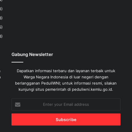
3)
8)
5)
8)
Gabung Newsletter
n
Dapatkan informasi terbaru dan layanan terbaik untuk
a
Warga Negara Indonesia di luar negeri dengan
berlangganan PeduliWNI; untuk informasi resmi, silakan
kunjungi situs pemerintah di peduliwni.kemlu.go.id.
Enter
your
Email
address