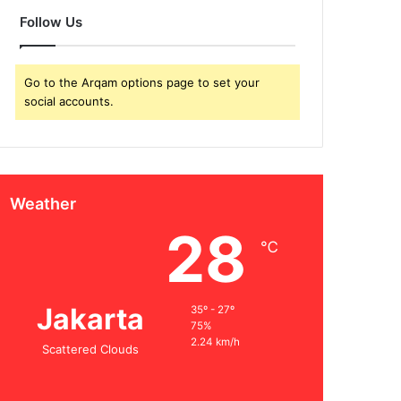
Follow Us
Go to the Arqam options page to set your
social accounts.
Weather
28
℃
Jakarta
35º - 27º
75%
2.24 km/h
Scattered Clouds