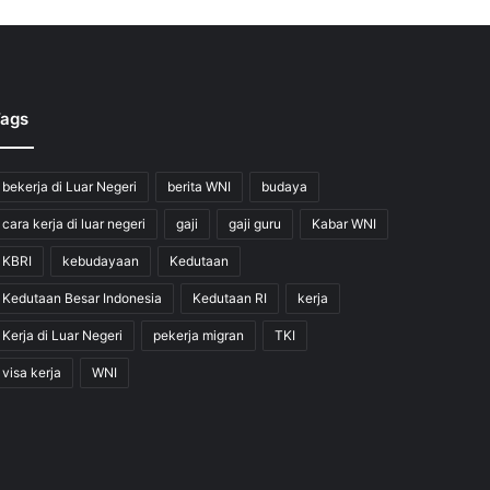
ags
bekerja di Luar Negeri
berita WNI
budaya
cara kerja di luar negeri
gaji
gaji guru
Kabar WNI
KBRI
kebudayaan
Kedutaan
Kedutaan Besar Indonesia
Kedutaan RI
kerja
Kerja di Luar Negeri
pekerja migran
TKI
visa kerja
WNI