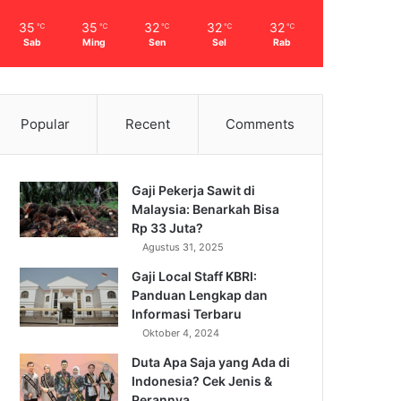
35
35
32
32
32
℃
℃
℃
℃
℃
Sab
Ming
Sen
Sel
Rab
Popular
Recent
Comments
Gaji Pekerja Sawit di
Malaysia: Benarkah Bisa
Rp 33 Juta?
Agustus 31, 2025
Gaji Local Staff KBRI:
Panduan Lengkap dan
Informasi Terbaru
Oktober 4, 2024
Duta Apa Saja yang Ada di
Indonesia? Cek Jenis &
Perannya