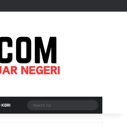
Random Article
Sidebar
Switch skin
Search
 KBRI
for