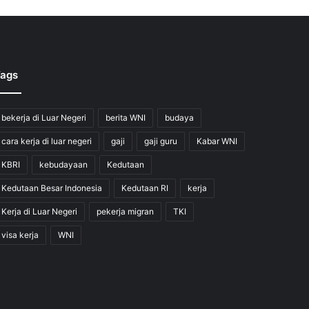
ags
bekerja di Luar Negeri
berita WNI
budaya
cara kerja di luar negeri
gaji
gaji guru
Kabar WNI
KBRI
kebudayaan
Kedutaan
Kedutaan Besar Indonesia
Kedutaan RI
kerja
Kerja di Luar Negeri
pekerja migran
TKI
visa kerja
WNI