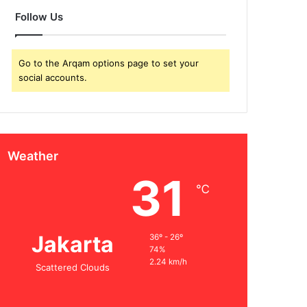
Follow Us
Go to the Arqam options page to set your
social accounts.
Weather
31
℃
Jakarta
36º - 26º
74%
2.24 km/h
Scattered Clouds