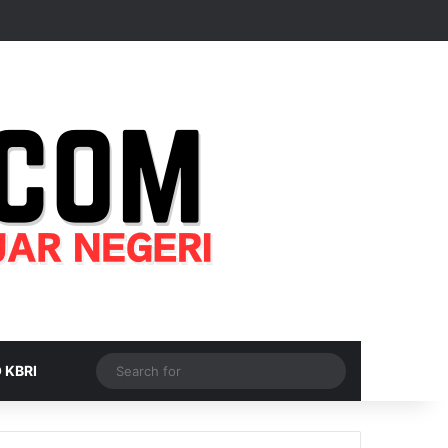
Random Article
Sidebar
Switch skin
Search
 KBRI
for