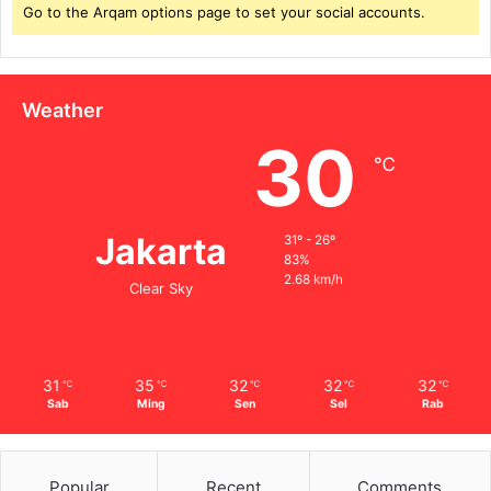
Go to the Arqam options page to set your social accounts.
Weather
30
℃
Jakarta
31º - 26º
83%
2.68 km/h
Clear Sky
31
35
32
32
32
℃
℃
℃
℃
℃
Sab
Ming
Sen
Sel
Rab
Popular
Recent
Comments