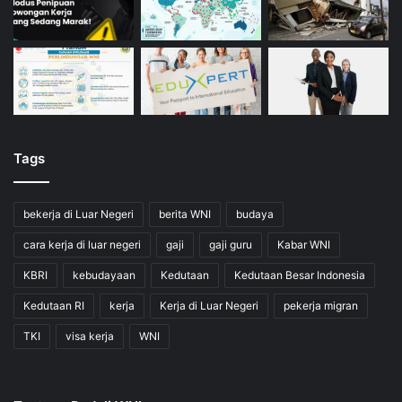
Tags
bekerja di Luar Negeri
berita WNI
budaya
cara kerja di luar negeri
gaji
gaji guru
Kabar WNI
KBRI
kebudayaan
Kedutaan
Kedutaan Besar Indonesia
Kedutaan RI
kerja
Kerja di Luar Negeri
pekerja migran
TKI
visa kerja
WNI