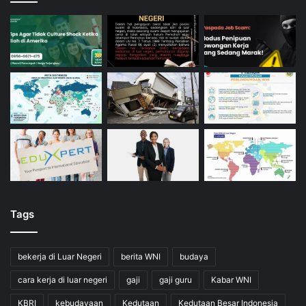
Tags
bekerja di Luar Negeri
berita WNI
budaya
cara kerja di luar negeri
gaji
gaji guru
Kabar WNI
KBRI
kebudayaan
Kedutaan
Kedutaan Besar Indonesia