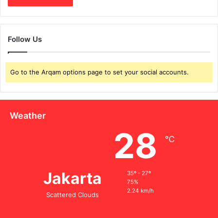
Follow Us
Go to the Arqam options page to set your social accounts.
Weather
28
℃
Jakarta
35º - 27º
75%
2.24 km/h
Scattered Clouds