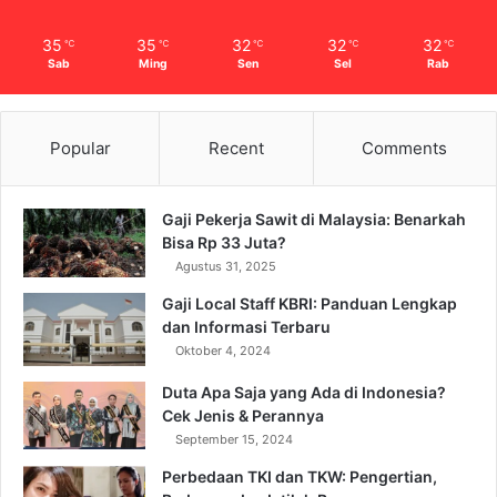
35
35
32
32
32
℃
℃
℃
℃
℃
Sab
Ming
Sen
Sel
Rab
Popular
Recent
Comments
Gaji Pekerja Sawit di Malaysia: Benarkah
Bisa Rp 33 Juta?
Agustus 31, 2025
Gaji Local Staff KBRI: Panduan Lengkap
dan Informasi Terbaru
Oktober 4, 2024
Duta Apa Saja yang Ada di Indonesia?
Cek Jenis & Perannya
September 15, 2024
Perbedaan TKI dan TKW: Pengertian,