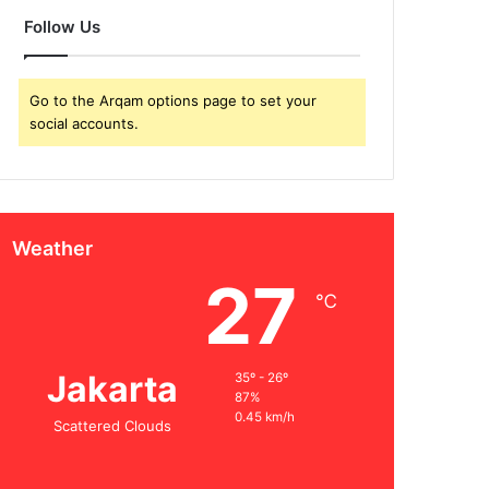
Follow Us
Go to the Arqam options page to set your
social accounts.
Weather
27
℃
Jakarta
35º - 26º
87%
0.45 km/h
Scattered Clouds