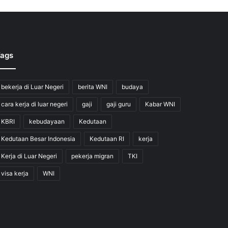
ags
bekerja di Luar Negeri
berita WNI
budaya
cara kerja di luar negeri
gaji
gaji guru
Kabar WNI
KBRI
kebudayaan
Kedutaan
Kedutaan Besar Indonesia
Kedutaan RI
kerja
Kerja di Luar Negeri
pekerja migran
TKI
visa kerja
WNI