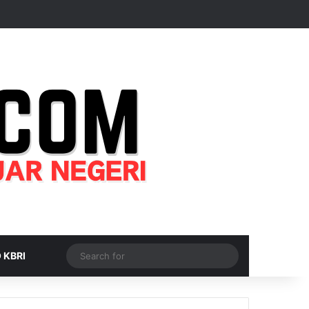
Random Article
Sidebar
Switch skin
Search
 KBRI
for