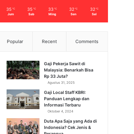
35
35
33
32
32
℃
℃
℃
℃
℃
Jum
Sab
Ming
Sen
Sel
Popular
Recent
Comments
Gaji Pekerja Sawit di
Malaysia: Benarkah Bisa
Rp 33 Juta?
Agustus 31, 2025
Gaji Local Staff KBRI:
Panduan Lengkap dan
Informasi Terbaru
Oktober 4, 2024
Duta Apa Saja yang Ada di
Indonesia? Cek Jenis &
Perannya