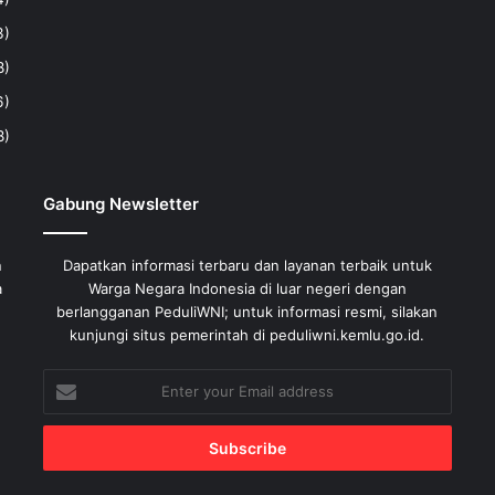
3)
8)
6)
8)
Gabung Newsletter
n
Dapatkan informasi terbaru dan layanan terbaik untuk
a
Warga Negara Indonesia di luar negeri dengan
berlangganan PeduliWNI; untuk informasi resmi, silakan
kunjungi situs pemerintah di peduliwni.kemlu.go.id.
Enter
your
Email
address