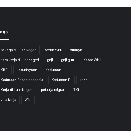
ags
bekerja di Luar Negeri
berita WNI
budaya
cara kerja di luar negeri
gaji
gaji guru
Kabar WNI
KBRI
kebudayaan
Kedutaan
Kedutaan Besar Indonesia
Kedutaan RI
kerja
Kerja di Luar Negeri
pekerja migran
TKI
visa kerja
WNI