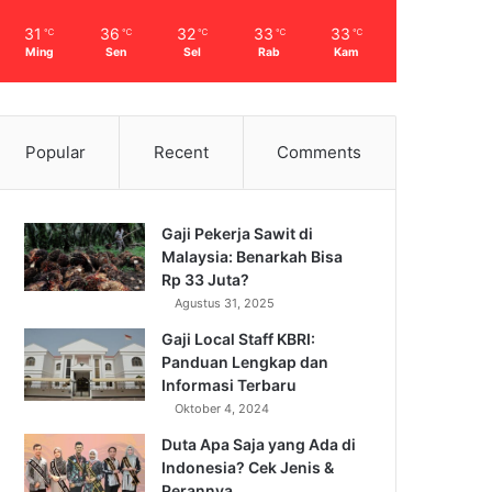
31
36
32
33
33
℃
℃
℃
℃
℃
Ming
Sen
Sel
Rab
Kam
Popular
Recent
Comments
Gaji Pekerja Sawit di
Malaysia: Benarkah Bisa
Rp 33 Juta?
Agustus 31, 2025
Gaji Local Staff KBRI:
Panduan Lengkap dan
Informasi Terbaru
Oktober 4, 2024
Duta Apa Saja yang Ada di
Indonesia? Cek Jenis &
Perannya