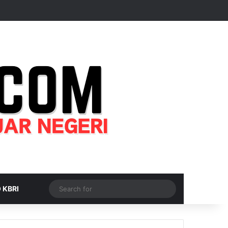
Random Article
Sidebar
Switch skin
Search
 KBRI
for