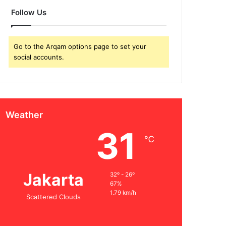
Follow Us
Go to the Arqam options page to set your
social accounts.
Weather
31
℃
Jakarta
32º - 26º
67%
1.79 km/h
Scattered Clouds