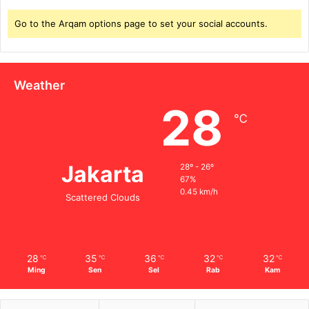
Go to the Arqam options page to set your social accounts.
Weather
28
℃
Jakarta
28º - 26º
67%
0.45 km/h
Scattered Clouds
28
35
36
32
32
℃
℃
℃
℃
℃
Ming
Sen
Sel
Rab
Kam