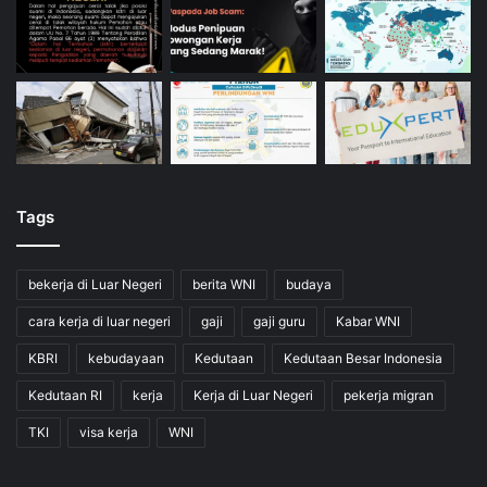
Tags
bekerja di Luar Negeri
berita WNI
budaya
cara kerja di luar negeri
gaji
gaji guru
Kabar WNI
KBRI
kebudayaan
Kedutaan
Kedutaan Besar Indonesia
Kedutaan RI
kerja
Kerja di Luar Negeri
pekerja migran
TKI
visa kerja
WNI