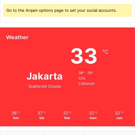
Go to the Arqam options page to set your social accounts.
Weather
33
℃
Jakarta
36º - 26º
52%
0.89 km/h
Scattered Clouds
36
37
32
32
32
℃
℃
℃
℃
℃
Sen
Sel
Rab
Kam
Jum