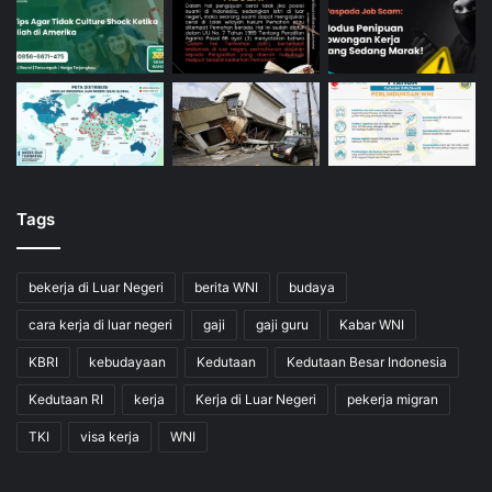
Tags
bekerja di Luar Negeri
berita WNI
budaya
cara kerja di luar negeri
gaji
gaji guru
Kabar WNI
KBRI
kebudayaan
Kedutaan
Kedutaan Besar Indonesia
Kedutaan RI
kerja
Kerja di Luar Negeri
pekerja migran
TKI
visa kerja
WNI