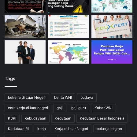
Tags
bekerja di Luar Negeri
berita WNI
budaya
cara kerja di luar negeri
gaji
gaji guru
Kabar WNI
KBRI
kebudayaan
Kedutaan
Kedutaan Besar Indonesia
Kedutaan RI
kerja
Kerja di Luar Negeri
pekerja migran