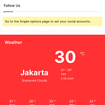
Follow Us
Go to the Arqam options page to set your social accounts.
Weather
30
℃
Jakarta
31º - 28º
79%
4.02 km/h
Scattered Clouds
31
36
32
32
32
℃
℃
℃
℃
℃