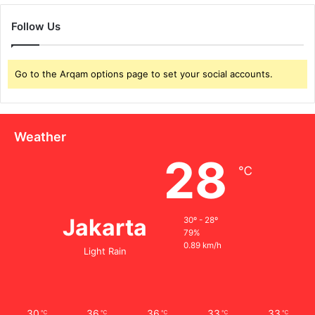
Follow Us
Go to the Arqam options page to set your social accounts.
Weather
28
℃
Jakarta
30º - 28º
79%
0.89 km/h
Light Rain
30
36
36
33
33
℃
℃
℃
℃
℃