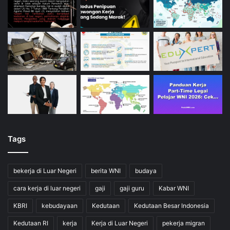
Tags
bekerja di Luar Negeri
berita WNI
budaya
cara kerja di luar negeri
gaji
gaji guru
Kabar WNI
KBRI
kebudayaan
Kedutaan
Kedutaan Besar Indonesia
Kedutaan RI
kerja
Kerja di Luar Negeri
pekerja migran