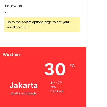
Follow Us
Go to the Arqam options page to set your
social accounts.
Weather
30
℃
Jakarta
34º - 27º
79%
0.45 km/h
Scattered Clouds