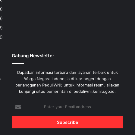
3)
8)
5)
8)
Gabung Newsletter
n
Dapatkan informasi terbaru dan layanan terbaik untuk
a
Warga Negara Indonesia di luar negeri dengan
berlangganan PeduliWNI; untuk informasi resmi, silakan
kunjungi situs pemerintah di peduliwni.kemlu.go.id.
Enter
your
Email
address