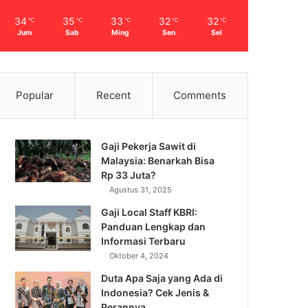
34
35
33
32
32
℃
℃
℃
℃
℃
Jum
Sab
Ming
Sen
Sel
Popular
Recent
Comments
Gaji Pekerja Sawit di
Malaysia: Benarkah Bisa
Rp 33 Juta?
Agustus 31, 2025
Gaji Local Staff KBRI:
Panduan Lengkap dan
Informasi Terbaru
Oktober 4, 2024
Duta Apa Saja yang Ada di
Indonesia? Cek Jenis &
Perannya