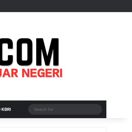
Random Article
Sidebar
Switch skin
Search
 KBRI
for