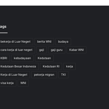
ags
bekerja di Luar Negeri
berita WNI
budaya
cara kerja di luar negeri
gaji
gaji guru
Kabar WNI
KBRI
kebudayaan
Kedutaan
Kedutaan Besar Indonesia
Kedutaan RI
kerja
Kerja di Luar Negeri
pekerja migran
TKI
visa kerja
WNI