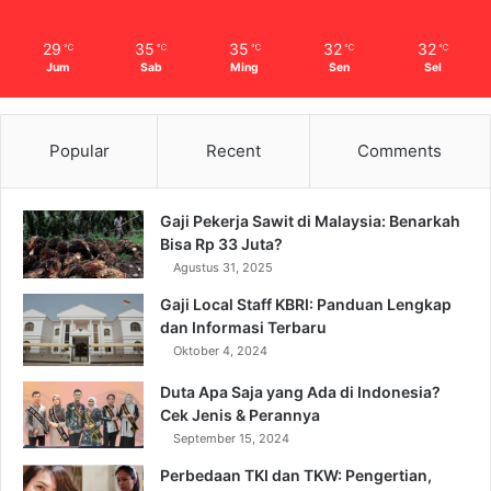
29
35
35
32
32
℃
℃
℃
℃
℃
Jum
Sab
Ming
Sen
Sel
Popular
Recent
Comments
Gaji Pekerja Sawit di Malaysia: Benarkah
Bisa Rp 33 Juta?
Agustus 31, 2025
Gaji Local Staff KBRI: Panduan Lengkap
dan Informasi Terbaru
Oktober 4, 2024
Duta Apa Saja yang Ada di Indonesia?
Cek Jenis & Perannya
September 15, 2024
Perbedaan TKI dan TKW: Pengertian,