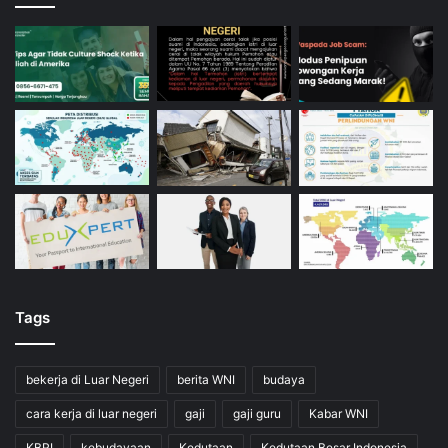
Tags
bekerja di Luar Negeri
berita WNI
budaya
cara kerja di luar negeri
gaji
gaji guru
Kabar WNI
KBRI
kebudayaan
Kedutaan
Kedutaan Besar Indonesia