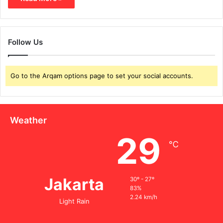
Follow Us
Go to the Arqam options page to set your social accounts.
Weather
29
℃
Jakarta
30º - 27º
83%
2.24 km/h
Light Rain