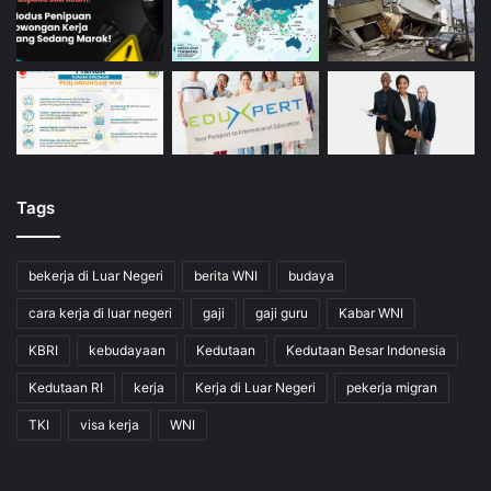
Tags
bekerja di Luar Negeri
berita WNI
budaya
cara kerja di luar negeri
gaji
gaji guru
Kabar WNI
KBRI
kebudayaan
Kedutaan
Kedutaan Besar Indonesia
Kedutaan RI
kerja
Kerja di Luar Negeri
pekerja migran
TKI
visa kerja
WNI