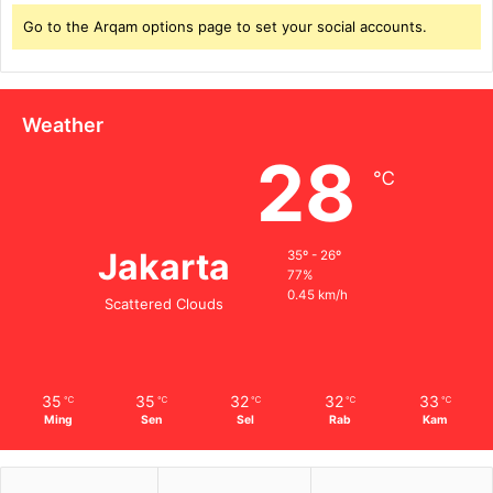
Go to the Arqam options page to set your social accounts.
Weather
28
℃
Jakarta
35º - 26º
77%
0.45 km/h
Scattered Clouds
35
35
32
32
33
℃
℃
℃
℃
℃
Ming
Sen
Sel
Rab
Kam