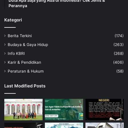
Duta Apa Saja yang Ada di Indonesia? Cek Jenis &
Perannya
Kategori
Berita Terkini
(174)
Budaya & Gaya Hidup
(263)
Info KBRI
(268)
Karir & Pendidikan
(406)
Peraturan & Hukum
(58)
Last Modified Posts